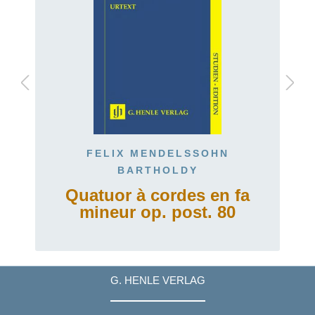
FELIX MENDELSSOHN
BARTHOLDY
Quatuor à cordes en fa
mineur op. post. 80
G. HENLE VERLAG