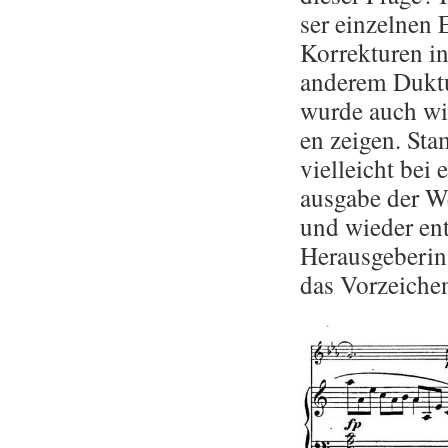
ser ein­zel­nen 
Kor­rek­tu­ren 
an­de­rem Duk­t
wurde auch wie­d
en zei­gen. Sta
viel­leicht bei
aus­ga­be der W
und wie­der ent
Her­aus­ge­be­r
das Vor­zei­che