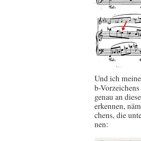
Und ich meine, 
b-Vor­zei­chens 
genau an die­ser
er­ken­nen, näm­
chens, die unte
nen: