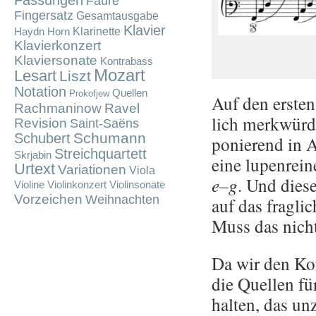
Fassungen
Fauré
Fingersatz
Gesamtausgabe
Klavier
Klarinette
Haydn
Horn
Klavierkonzert
Klaviersonate
Kontrabass
Mozart
Lesart
Liszt
Notation
Quellen
Prokofjew
Auf den ers­ten
Rachmaninow
Ravel
lich merk­wür­di
Revision
Saint-Saëns
Schumann
Schubert
po­nie­rend in 
Streichquartett
Skrjabin
eine lu­pen­rei­
Urtext
Variationen
Viola
e–g
. Und diese
Violine
Violinkonzert
Violinsonate
Vorzeichen
Weihnachten
auf das frag­li­
Muss das nicht
Da wir den Kom
die Quel­len fü
hal­ten, das un­