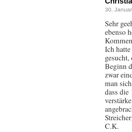
Christia
30. Janua
Sehr gee
ebenso h
Komment
Ich hatt
gesucht,
Beginn d
zwar ein
man sich
dass die 
verstärke
angebrac
Streiche
C.K.