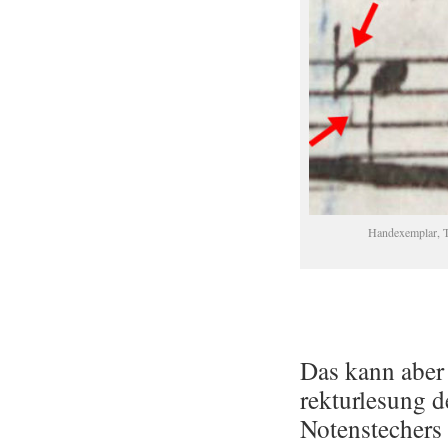
Hand­ex­em­plar, T
Das kann aber 
rek­tur­le­sung
No­ten­s­te­cher