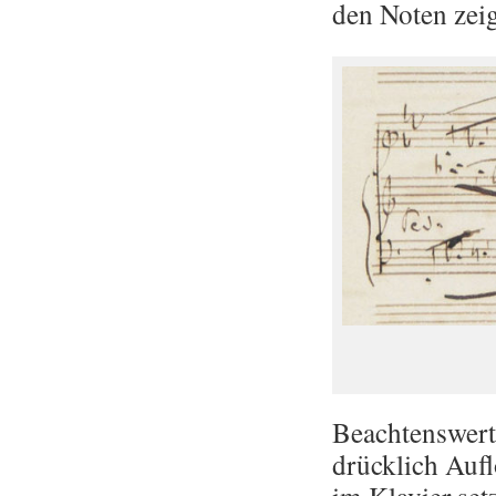
den Noten zeig
Be­ach­tens­wer
drück­lich Auf­l