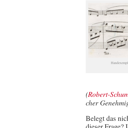
Hand­ex­em­pl
(
Ro­bert-Schu
cher Ge­neh­mi
Be­legt das nic
die­ser Frage? I