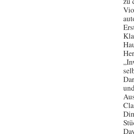
zu 
Vio
aut
Ers
Kla
Hau
Her
„In
sel
Dar
und
Aus
Cla
Din
Stü
Dav