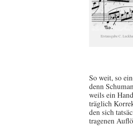
Erst­aus­ga­be C. Luck­h
So weit, so ei
denn Schu­mann
weils ein Hand­
träg­lich Kor­re
den sich tat­säc
tra­ge­nen Auf­l