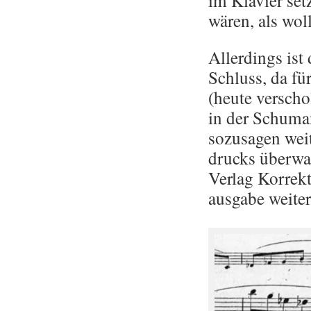
im Kla­vier set
wären, als woll
Al­ler­dings ist
Schluss, da fü
(heute ver­schol­
in der Schu­ma
so­zu­sa­gen wei
drucks über­wac
Ver­lag Kor­rek­
aus­ga­be wei­te