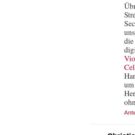
Übr
Str
Sec
uns
die
dig
Vio
Cel
Han
um 
Her
ohn
Ant