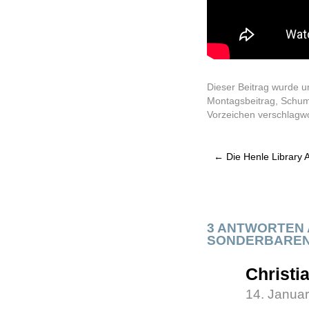
Dieser Beitrag wurde u
Montagsbeitrag
,
Schum
Vorzeichen
verschlagwo
←
Die Henle Library 
3 ANTWORTEN 
SONDERBAREN 
Christia
14. Janua