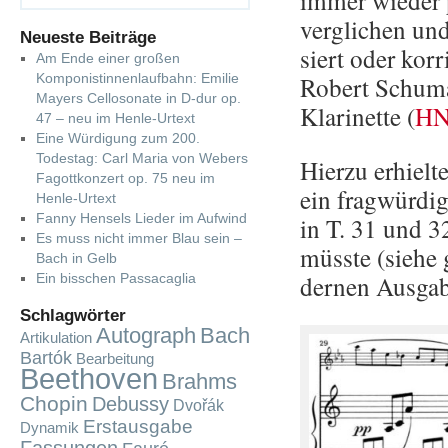
immer wie­der p
ver­gli­chen und
Neueste Beiträge
siert oder kor­r
Am Ende einer großen
Komponistinnenlaufbahn: Emilie
Ro­bert Schu­
Mayers Cellosonate in D-dur op.
Kla­ri­net­te (
HN
47 – neu im Henle-Urtext
Eine Würdigung zum 200.
Todestag: Carl Maria von Webers
Hier­zu er­hiel­
Fagottkonzert op. 75 neu im
ein frag­wür­di­
Henle-Urtext
Fanny Hensels Lieder im Aufwind
in T. 31 und 32
Es muss nicht immer Blau sein –
müss­te (siehe 
Bach in Gelb
der­nen Aus­ga­b
Ein bisschen Passacaglia
Schlagwörter
Autograph
Bach
Artikulation
Bartók
Bearbeitung
Beethoven
Brahms
Chopin
Debussy
Dvořák
Erstausgabe
Dynamik