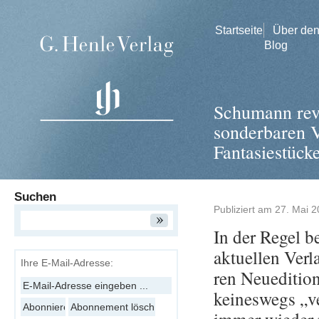
Startseite
Über de
Blog
Schumann revi
sonderbaren V
Fantasiestück
Suchen
Publiziert am
27. Mai 
In der Regel be­
ak­tu­el­len Ver­
Ihre E-Mail-Adresse:
ren Neue­di­tio­
kei­nes­wegs „v