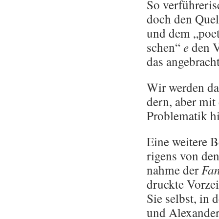
So ver­füh­re­ri
doch den Quel­l
und dem „poe­ti
schen“
e
den Vo
das an­ge­brac
Wir wer­den dah
dern, aber mit e
Pro­ble­ma­tik h
Eine wei­te­re B
ri­gens von den
nah­me der
Fan­
druck­te Vor­zei
Sie selbst, in de
und Alex­an­der