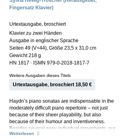
Sylvia Hewig-Tröscher (Herausgeber,
Fingersatz Klavier)
Urtextausgabe, broschiert
Klavier zu zwei Händen
Ausgabe in englischer Sprache
Seiten 49 (V+44), Größe 23,5 x 31,0 cm
Gewicht 218 g
HN 1817
·
ISMN 979-0-2018-1817-7
Weitere Ausgaben dieses Titels
Urtextausgabe, broschiert 18,50 €
Haydn’s piano sonatas are indispensable in the
moderately difficult piano repertoire – not just
because of their sheer playability, but also
because of their humour and inventiveness.
Besides several easy individual movements, our
Weiterlesen
volume also includes two complete sonatas so