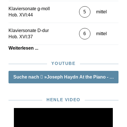
Klaviersonate g-moll
5
mittel
Hob. XVI:44
Klaviersonate D-dur
6
mittel
Hob. XVI:37
Weiterlesen ...
YOUTUBE
Suche nach
»Joseph Haydn At the Piano - 8 well-k
HENLE VIDEO