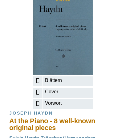
Blättern
Cover
Vorwort
JOSEPH HAYDN
At the Piano - 8 well-known
original pieces