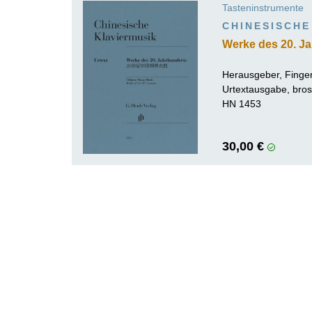
Tasteninstrumente
K
CHINESISCHE
R
Werke des 20. J
Herausgeber, Fingers
Urtextausgabe, bro
HN 1453
30,00 €