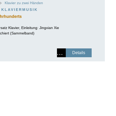
Klavier zu zwei Händen
ISSIN THE COMPOSER
 KLAVIERMUSIK
ICHARD STRAUSS
ahrhunderts
atz Klavier, Einleitung:
Jingxian Xie
schiert (Sammelband)
Details