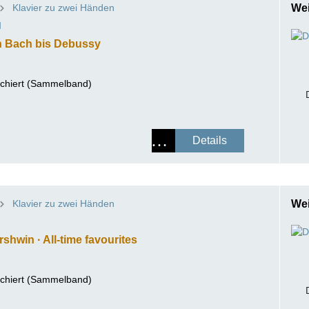
Klavier zu zwei Händen
Wei
ISSIN THE COMPOSER
M
ICHARD STRAUSS
n Bach bis Debussy
schiert (Sammelband)
Details
Klavier zu zwei Händen
Wei
M
shwin · All-time favourites
schiert (Sammelband)