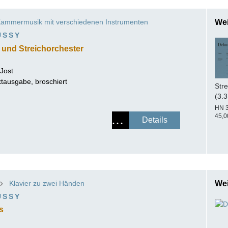
ammermusik mit verschiedenen Instrumenten
Wei
USSY
 und Streichorchester
 Jost
xtausgabe, broschiert
Stre
(3.3
HN 
45,0
Details
Klavier zu zwei Händen
Wei
USSY
s