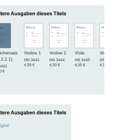
tere Ausgaben dieses Titels
ichersatz
Violine 1
Violine 2
Viola
Violoncello
Kontr
.2.2.1)
HN 3443
HN 3444
HN 3445
HN 3446
HN 34
4,50 €
4,50 €
4,50 €
4,50 €
4,50 €
3442
0 €
tere Ausgaben dieses Titels