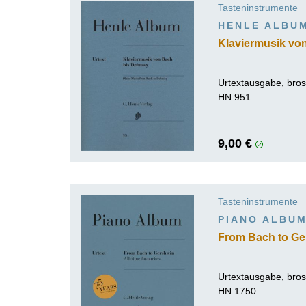
Tasteninstrumente
K
HENLE ALBU
R
Klaviermusik vo
Urtextausgabe, bro
HN 951
9,00 €
Tasteninstrumente
PIANO ALBU
From Bach to Ger
Urtextausgabe, bro
HN 1750