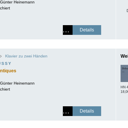
-Günter Heinemann
chiert
Details
Klavier zu zwei Händen
Wei
USSY
antiques
-Günter Heinemann
HN 
chiert
18,0
Details