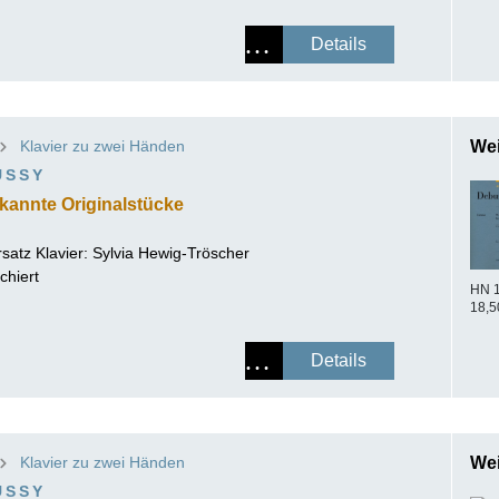
Details
Klavier zu zwei Händen
Wei
USSY
ekannte Originalstücke
satz Klavier:
Sylvia Hewig-Tröscher
chiert
HN 
18,5
Details
Klavier zu zwei Händen
Wei
USSY