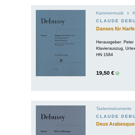
Kammermusik
K
CLAUDE DEB
Danses für Harfe
Herausgeber:
Peter
Klavierauszug, Urte
HN 1584
19,50 €
Tasteninstrumente
CLAUDE DEB
Deux Arabesque