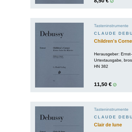
8,50 €
Tasteninstrumente
CLAUDE DEB
Children's Corner
Herausgeber:
Ernst
Urtextausgabe, bros
HN 382
11,50 €
Tasteninstrumente
CLAUDE DEB
Clair de lune