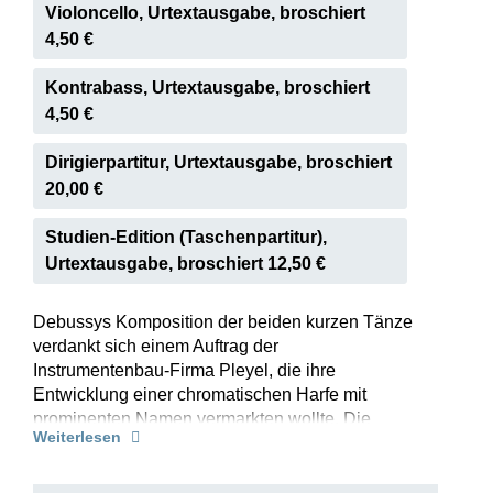
Violoncello, Urtextausgabe, broschiert
4,50 €
Kontrabass, Urtextausgabe, broschiert
4,50 €
Dirigierpartitur, Urtextausgabe, broschiert
20,00 €
Studien-Edition (Taschenpartitur),
Urtextausgabe, broschiert 12,50 €
Debussys Komposition der beiden kurzen Tänze
verdankt sich einem Auftrag der
Instrumentenbau-Firma Pleyel, die ihre
Entwicklung einer chromatischen Harfe mit
prominenten Namen vermarkten wollte. Die
Weiterlesen
Tänze lassen sich aber problemlos auch auf der
Pedalharfe – die sich im Konzertleben
durchsetzen sollte – ausführen. Der archaische