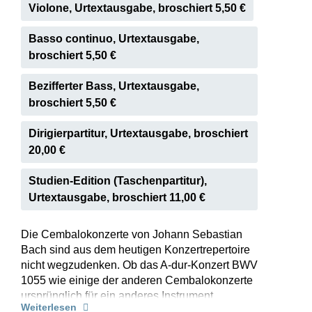
Violone, Urtextausgabe, broschiert 5,50 €
Basso continuo, Urtextausgabe,
broschiert 5,50 €
Bezifferter Bass, Urtextausgabe,
broschiert 5,50 €
Dirigierpartitur, Urtextausgabe, broschiert
20,00 €
Studien-Edition (Taschenpartitur),
Urtextausgabe, broschiert 11,00 €
Die Cembalokonzerte von Johann Sebastian
Bach sind aus dem heutigen Konzertrepertoire
nicht wegzudenken. Ob das A-dur-Konzert BWV
1055 wie einige der anderen Cembalokonzerte
ursprünglich für ein anderes Instrument
Weiterlesen
entworfen wurde, ist unklar. In seiner Spielfreude