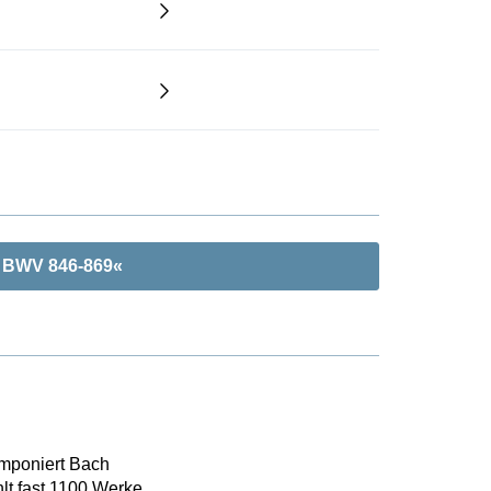
I BWV 846-869«
omponiert Bach
lt fast 1100 Werke,