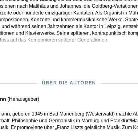
ssionen nach Matthäus und Johannes, die Goldberg-Variationen
erte oder hunderte einzigartiger Kantaten. Als Organist in M
lkompositionen, Konzerte und kammermusikalische Werke. Später
n und während seinen Jahrzehnten als Kantor in Leipzig, entst
itionen und Klavierwerke. Seine späteren, kontrapunktisch ko
uss auf das Komponieren späterer Generationen.
ÜBER DIE AUTOREN
ann
(Herausgeber)
mann, geboren 1945 in Bad Marienberg (Westerwald) machte Ab
haft, Philosophie und Germanistik in Marburg und Frankfurt/Ma
ik. Er promovierte über „Franz Liszts geistliche Musik. Zum Ko