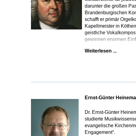
darunter die großen Pa
Brandenburgischen Konz
schafft er primär Orge
Kapellmeister in Köthe
geistliche Vokalkompos
gewinnen enormen Einfl
Weiterlesen ...
Ernst-Günter Heinem
Dr. Ernst-Günter Heine
studierte Musikwissensc
evangelische Kirchenmus
Engagement“.