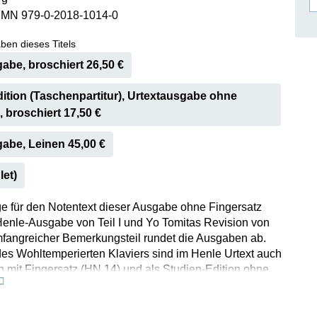
SMN 979-0-2018-1014-0
ISSIN THE COMPOSER
ICHARD STRAUSS
ben dieses Titels
abe, broschiert 26,50 €
ition (Taschenpartitur), Urtextausgabe ohne
, broschiert 17,50 €
abe, Leinen 45,00 €
let)
e für den Notentext dieser Ausgabe ohne Fingersatz
Henle-Ausgabe von Teil I und Yo Tomitas Revision von
 umfangreicher Bemerkungsteil rundet die Ausgaben ab.
des Wohltemperierten Klaviers sind im Henle Urtext auch
 mit Fingersatz (HN 14) und als Studien-Edition ohne
HN 9014) erhältlich.