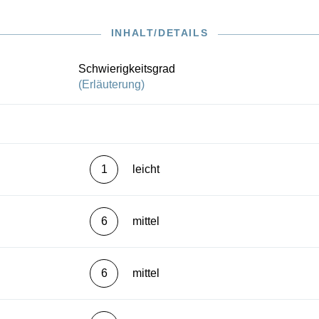
INHALT/DETAILS
Schwierigkeitsgrad
(Erläuterung)
1
leicht
6
mittel
6
mittel