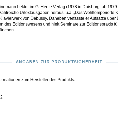
emann Lektor im G. Henle Verlag (1978 in Duisburg, ab 1979 
zahlreiche Urtextausgaben heraus, u.a. „Das Wohltemperierte K
lavierwerk von Debussy. Daneben verfasste er Aufsätze über De
 des Editionswesens und hielt Seminare zur Editionspraxis fü
München.
ANGABEN ZUR PRODUKTSICHERHEIT
nformationen zum Hersteller des Produkts.
22