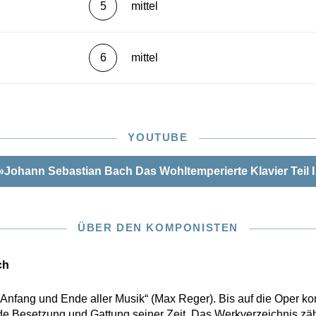
5
mittel
6
mittel
YOUTUBE
»Johann Sebastian Bach Das Wohltemperierte Klavier Teil 
ÜBER DEN KOMPONISTEN
ch
r „Anfang und Ende aller Musik“ (Max Reger). Bis auf die Oper k
e Besetzung und Gattung seiner Zeit. Das Werkverzeichnis zäh