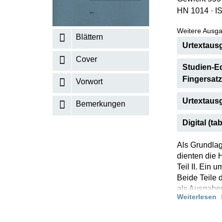
HN 1014
·
I
K
R
Weitere Ausga
Blättern
Urtextausg
Cover
Studien-Ed
Fingersatz
Vorwort
Urtextausg
Bemerkungen
Digital (tab
Als Grundlag
dienten die 
Teil II. Ein
Beide Teile 
als Ausgaben
Weiterlesen
Fingersatz (