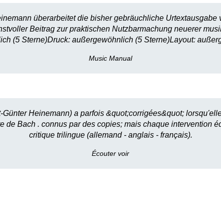
inemann überarbeitet die bisher gebräuchliche Urtextausgabe vo
enstvoller Beitrag zur praktischen Nutzbarmachung neuerer mus
ich (5 Sterne)Druck: außergewöhnlich (5 Sterne)Layout: außer
Music Manual
st-Günter Heinemann) a parfois &quot;corrigées&quot; lorsqu'el
xte de Bach . connus par des copies; mais chaque intervention éd
critique trilingue (allemand - anglais - français).
Écouter voir