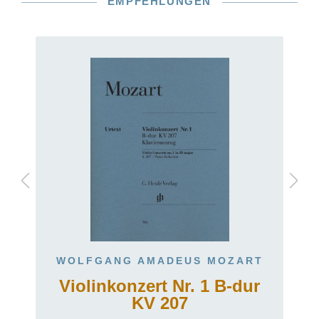
EMPFEHLUNGEN
WOLFGANG AMADEUS MOZART
Violinkonzert Nr. 1 B-dur
KV 207