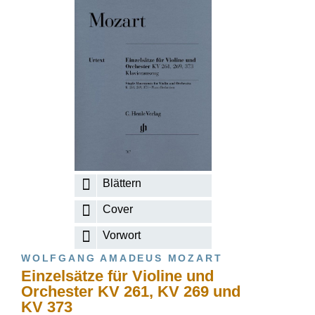
Blättern
Cover
Vorwort
WOLFGANG AMADEUS MOZART
Einzelsätze für Violine und
Orchester KV 261, KV 269 und
KV 373