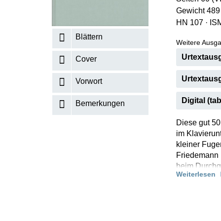
Gewicht 489
K
HN 107
·
IS
R
Blättern
Weitere Ausga
Urtextausg
Cover
Urtextausg
Vorwort
Digital (tab
Bemerkungen
Diese gut 50
im Klavierun
kleiner Fuge
Friedemann u
beim Durchga
Weiterlesen
Schwierigkei
magisch unve
Klavierspiel.
gelegentlich
dann sofort: