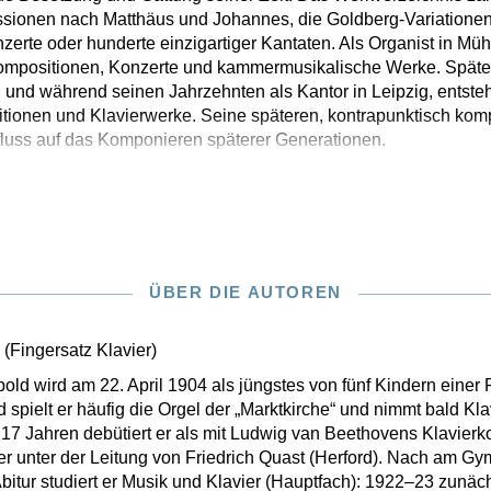
ssionen nach Matthäus und Johannes, die Goldberg-Variationen
erte oder hunderte einzigartiger Kantaten. Als Organist in M
lkompositionen, Konzerte und kammermusikalische Werke. Später
n und während seinen Jahrzehnten als Kantor in Leipzig, entst
itionen und Klavierwerke. Seine späteren, kontrapunktisch ko
uss auf das Komponieren späterer Generationen.
ÜBER DIE AUTOREN
d
(Fingersatz Klavier)
old wird am 22. April 1904 als jüngstes von fünf Kindern einer P
spielt er häufig die Orgel der „Marktkirche“ und nimmt bald Klav
17 Jahren debütiert er als mit Ludwig van Beethovens Klavierk
r unter der Leitung von Friedrich Quast (Herford). Nach am 
tur studiert er Musik und Klavier (Hauptfach): 1922–23 zunäch