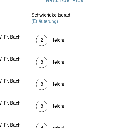
INHALT/DETAILS
avier im Henle Verlag sowohl mit als auch ohne Fingersatz-
Schwierigkeitsgrad
(Erläuterung)
. Fr. Bach
2
leicht
. Fr. Bach
3
leicht
. Fr. Bach
3
leicht
. Fr. Bach
3
leicht
. Fr. Bach