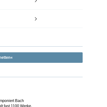
hetten«
omponiert Bach
lt fast 1100 Werke,