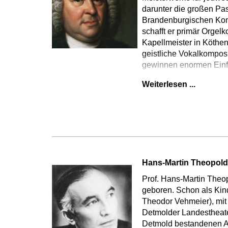
darunter die großen Pa
Brandenburgischen Konz
schafft er primär Orge
Kapellmeister in Köthe
geistliche Vokalkompos
gewinnen enormen Einfl
Weiterlesen ...
Hans-Martin Theopol
Prof. Hans-Martin Theop
geboren. Schon als Kind 
Theodor Vehmeier), mit 
Detmolder Landestheate
Detmold bestandenen Abi