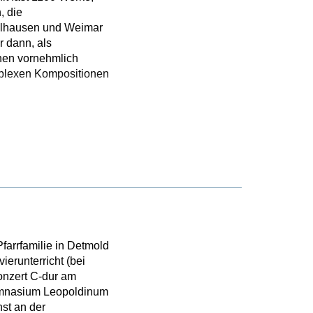
, die
ühlhausen und Weimar
 dann, als
ehen vornehmlich
mplexen Kompositionen
farrfamilie in Detmold
ierunterricht (bei
onzert C-dur am
Gymnasium Leopoldinum
st an der