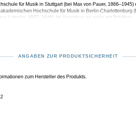
schule für Musik in Stuttgart (bei Max von Pauer, 1866–1945)
 akademischen Hochschule für Musik in Berlin-Charlottenburg (
r Lütschg, 1877–1948). Im Anschluss an seine mit Prädikat
ANGABEN ZUR PRODUKTSICHERHEIT
nformationen zum Hersteller des Produkts.
22