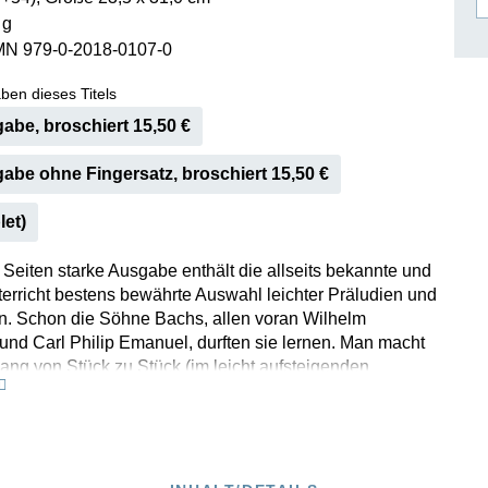
 g
ISSIN THE COMPOSER
MN 979-0-2018-0107-0
ICHARD STRAUSS
ben dieses Titels
abe, broschiert 15,50 €
abe ohne Fingersatz, broschiert 15,50 €
let)
 Seiten starke Ausgabe enthält die allseits bekannte und
terricht bestens bewährte Auswahl leichter Präludien und
n. Schon die Söhne Bachs, allen voran Wilhelm
nd Carl Philip Emanuel, durften sie lernen. Man macht
ng von Stück zu Stück (im leicht aufsteigenden
tsgrad) mit dieser etwa 300 Jahre alten und dennoch
rbraucht klingenden Musik große Fortschritte im
 Diejenigen, die technisch schon weiter sind, sollten sich
 im Vom-Blatt-Spiel dieser Stückchen üben; man merkt
 sie haben es „in sich“. Übrigens liegen sämtliche Bach-