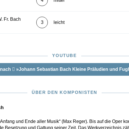
4
mittel
. Fr. Bach
3
leicht
YOUTUBE
 nach
»Johann Sebastian Bach Kleine Präludien und Fug
ÜBER DEN KOMPONISTEN
ch
r „Anfang und Ende aller Musik“ (Max Reger). Bis auf die Oper k
e Besetzung und Gattung seiner Zeit. Das Werkverzeichnis zäh