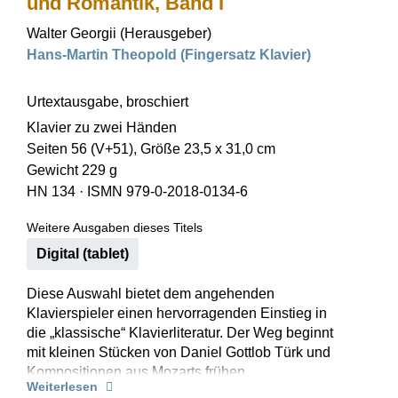
und Romantik, Band I
Walter Georgii (Herausgeber)
Hans-Martin Theopold (Fingersatz Klavier)
Urtextausgabe, broschiert
Klavier zu zwei Händen
Seiten 56 (V+51), Größe 23,5 x 31,0 cm
Gewicht 229 g
HN 134
·
ISMN 979-0-2018-0134-6
Weitere Ausgaben dieses Titels
Digital (tablet)
Diese Auswahl bietet dem angehenden
Klavierspieler einen hervorragenden Einstieg in
die „klassische“ Klavierliteratur. Der Weg beginnt
mit kleinen Stücken von Daniel Gottlob Türk und
Kompositionen aus Mozarts frühen
Weiterlesen
Notenbüchern und führt weiter über Sonatinen