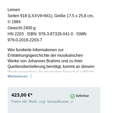
Leinen
Seiten 918 (LXXVII+841), Größe 17,5 x 25,8 cm,
© 1984
Gewicht 2400 g
HN 2203
·
ISBN: 978-3-87328-041-0
·
ISMN
979-0-2018-2203-7
Wer fundierte Informationen zur
Entstehungsgeschichte der musikalischen
Werke von Johannes Brahms und zu ihrer
Quellenüberlieferung benötigt, kommt an diesem
Werkverzeichnis (in deutscher Sprache) schlicht
Weiterlesen
nicht vorbei. Seit seinem Erscheinen Mitte der
1980er-Jahre gilt es als unumstößliche,
zuverlässige Referenz. Seine Autorin, die
Kanadierin Margit McCorkle, erhielt für das Opus
423,00 €*
lieferbar
Magnum neben anderen Auszeichnungen den
Preise inkl. MwSt. zzgl. Versandkosten
Deutschen Bundesverdienstorden. Kaum hatte
McCorkle ihre gewaltige Arbeit an Brahms