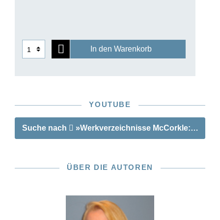
abgeschlossen, widmete sie sich über mehr als
10 Jahre ihres Lebens dem Schaffen eines
anderen Großmeisters des 19. Jahrhunderts:
Robert Schumann (HN 2204).
In den Warenkorb
YOUTUBE
Suche nach
»Werkverzeichnisse McCorkle: Johann
ÜBER DIE AUTOREN