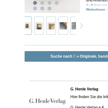
und Antimon,
Aufhängung,
K
Weiterlesen
R
Suche nach
» Originale, hand
G. Henle Verlag
Hier finden Sie die I
G. Henle Verlag e.K.