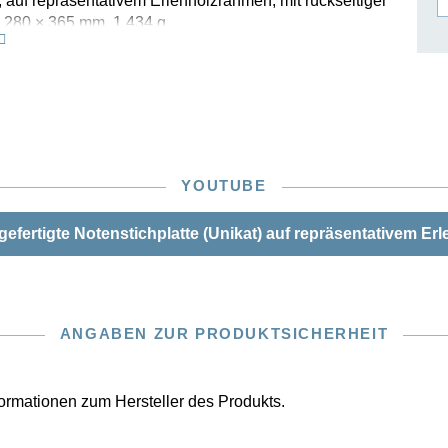
 auf repräsentativem Erlenholzrahmen, mit rückseitiger
 280 × 365 mm, 1.434 g.
ISSIN THE COMPOSER
ICHARD STRAUSS
YOUTUBE
gefertigte Notenstichplatte (Unikat) auf repräsentativem E
ANGABEN ZUR PRODUKTSICHERHEIT
nformationen zum Hersteller des Produkts.