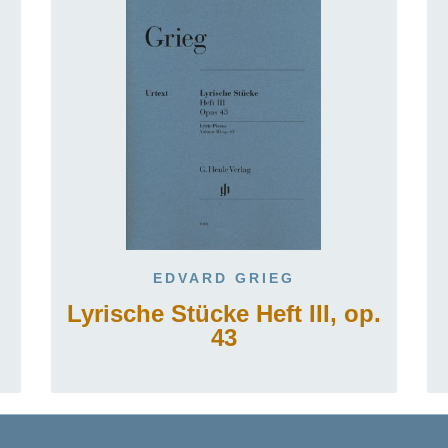
EDVARD GRIEG
Lyrische Stücke Heft III, op.
43