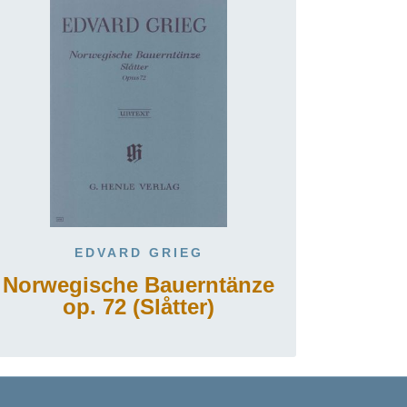
EDVARD GRIEG
Norwegische Bauerntänze
op. 72 (Slåtter)