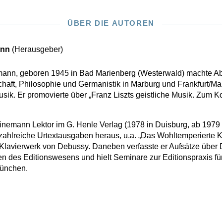
ÜBER DIE AUTOREN
ann
(Herausgeber)
mann, geboren 1945 in Bad Marienberg (Westerwald) machte Ab
haft, Philosophie und Germanistik in Marburg und Frankfurt/Ma
ik. Er promovierte über „Franz Liszts geistliche Musik. Zum Ko
emann Lektor im G. Henle Verlag (1978 in Duisburg, ab 1979 
zahlreiche Urtextausgaben heraus, u.a. „Das Wohltemperierte K
lavierwerk von Debussy. Daneben verfasste er Aufsätze über De
 des Editionswesens und hielt Seminare zur Editionspraxis fü
München.