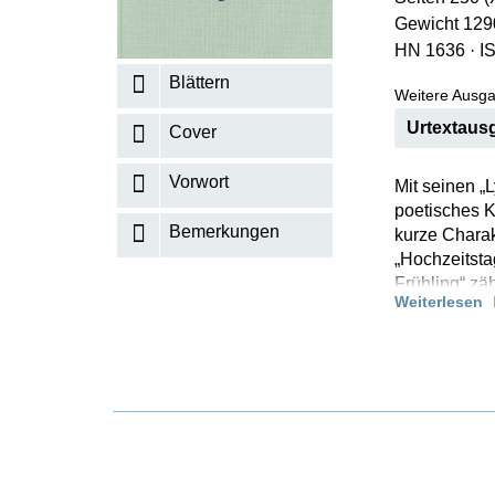
Gewicht 129
K
HN 1636
·
I
R
Blättern
Weitere Ausga
Urtextausg
Cover
Vorwort
Mit seinen „
poetisches 
Bemerkungen
kurze Charak
„Hochzeitsta
Frühling“ zä
Weiterlesen
Neben diesen
zahlreiche e
Klavierunter
fünf einzeln
713), legen
vor, mit Fin
Spezialisten