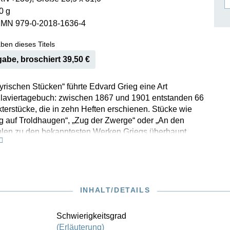
0 g
ISSIN THE COMPOSER
SMN 979-0-2018-1636-4
ICHARD STRAUSS
ben dieses Titels
abe, broschiert 39,50 €
Lyrischen Stücken“ führte Edvard Grieg eine Art
Klaviertagebuch: zwischen 1867 und 1901 entstanden 66
terstücke, die in zehn Heften erschienen. Stücke wie
g auf Troldhaugen“, „Zug der Zwerge“ oder „An den
hlen zu den bekanntesten Werken Griegs überhaupt.
 recht virtuosen Stücken finden sich jedoch auch
infachere Tänze und Melodien, die schon früh im
richt eingesetzt werden können. Nachdem bislang nur
e Hefte bei uns erhältlich waren (HN 619, 627, 644, 681,
 wir nun die vollständige Sammlung in einem Gesamtband
INHALT/DETAILS
gersätzen des norwegischen Pianisten und Grieg-
 Einar Steen-Nøkleberg.
Schwierigkeitsgrad
(Erläuterung)