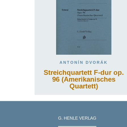
ANTONÍN DVORÁK
Streichquartett F-dur op.
96 (Amerikanisches
Quartett)
G. HENLE VERLAG