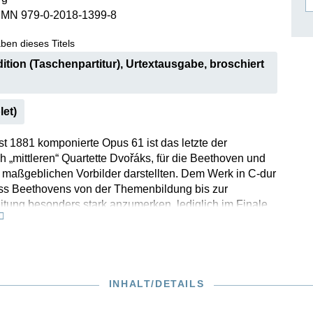
SMN 979-0-2018-1399-8
ISSIN THE COMPOSER
ICHARD STRAUSS
ben dieses Titels
ition (Taschenpartitur), Urtextausgabe, broschiert
let)
t 1881 komponierte Opus 61 ist das letzte der
h „mittleren“ Quartette Dvořáks, für die Beethoven und
 maßgeblichen Vorbilder darstellten. Dem Werk in C-dur
luss Beethovens von der Themenbildung bis zur
itung besonders stark anzumerken, lediglich im Finale
 Dvořák üblicherweise so typische slawische Tonfall etwas
scheinung. Aus Zeitnot griff der Komponist - ganz
er Gewohnheit - für drei der vier Sätze auf ältere,
worfene oder unveröffentlicht gebliebene Themen
e zurück. Diese verlässliche Urtext-Edition setzt die
INHALT/DETAILS
e Serie bedeutender Kammermusikwerke Dvořáks bei