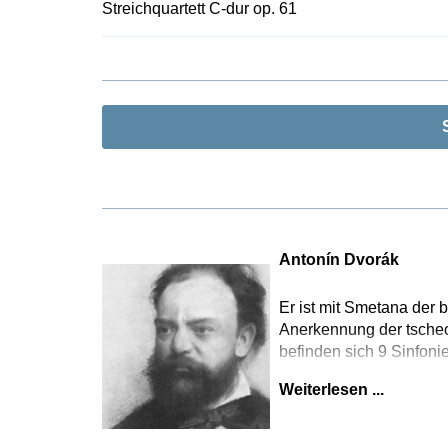
Streichquartett C-dur op. 61
Antonín Dvorák
Er ist mit Smetana der 
Anerkennung der tschec
befinden sich 9 Sinfoni
Weiterlesen ...