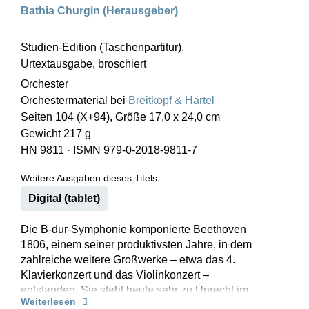
Bathia Churgin (Herausgeber)
Studien-Edition (Taschenpartitur),
Urtextausgabe, broschiert
Orchester
Orchestermaterial bei
Breitkopf & Härtel
Seiten 104 (X+94), Größe 17,0 x 24,0 cm
Gewicht 217 g
HN 9811
·
ISMN 979-0-2018-9811-7
Weitere Ausgaben dieses Titels
Digital (tablet)
Die B-dur-Symphonie komponierte Beethoven
1806, einem seiner produktivsten Jahre, in dem
zahlreiche weitere Großwerke – etwa das 4.
Klavierkonzert und das Violinkonzert –
entstanden. Sie steht heute sehr zu Unrecht im
Weiterlesen
Schatten ihrer berühmten Nachbarn, der „Eroica“