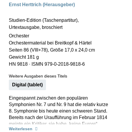
Ernst Herttrich (Herausgeber)
Studien-Edition (Taschenpartitur),
Urtextausgabe, broschiert
Orchester
Orchestermaterial bei Breitkopf & Härtel
Seiten 86 (VIII+78), Größe 17,0 x 24,0 cm
Gewicht 181 g
HN 9818
·
ISMN 979-0-2018-9818-6
Weitere Ausgaben dieses Titels
Digital (tablet)
Eingespannt zwischen den populären
Symphonien Nr. 7 und Nr. 9 hat die relativ kurze
8. Symphonie bis heute einen schweren Stand.
Bereits nach der Uraufführung im Februar 1814
meinte ein Kritiker, sie habe „keine Furore“
Weiterlesen
gemacht. Auf den ersten Blick greift sie auf