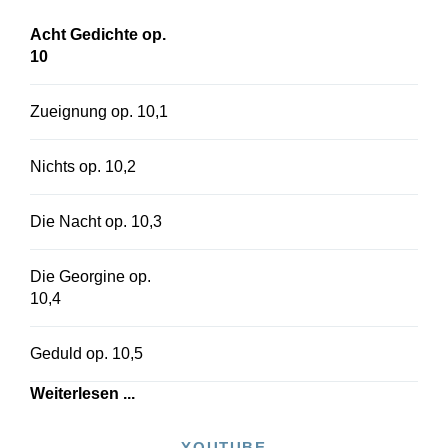
Regel werden sollte. Auf diese bis heute
bewährten Transpositionen greift auch die
Acht Gedichte op.
Henle-Urtextausgabe für mittlere Stimme zurück,
10
um diesen wunderbaren Liederzyklus jeder
Stimmlage anbieten zu können!
Zueignung op. 10,1
Nichts op. 10,2
Die Nacht op. 10,3
Die Georgine op.
10,4
Geduld op. 10,5
Weiterlesen ...
YOUTUBE