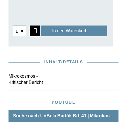
diese Entstehung erstmals minutiös auf
Quellenbasis in zahlreichen diplomatischen
Übertragungen dargelegt wird. Im Anhang des
Bandes werden für einige Stücke
Transkriptionen von Bartóks eigenen Aufnahmen
In den Warenkorb
sowie frühere Versionen dargeboten. Zudem
werden Bartóks spätere Erläuterungen zu
diesem Werk gegenüber seiner Schülerin Ann
Chenée dokumentiert.
INHALT/DETAILS
Mikrokosmos -
Kritischer Bericht
YOUTUBE
Suche nach
»Béla Bartók Bd. 41 | Mikrokosmos«