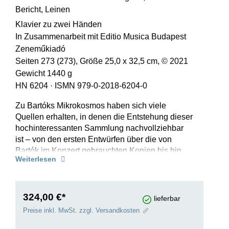
Bericht, Leinen
Klavier zu zwei Händen
In Zusammenarbeit mit Editio Musica Budapest
Zeneműkiadó
Seiten 273 (273), Größe 25,0 x 32,5 cm, © 2021
Gewicht 1440 g
HN 6204
·
ISMN 979-0-2018-6204-0
Zu Bartóks Mikrokosmos haben sich viele
Quellen erhalten, in denen die Entstehung dieser
hochinteressanten Sammlung nachvollziehbar
ist – von den ersten Entwürfen über die von
Bartók im Konzert gebrauchten Kopien bis hin
Weiterlesen
zur Erstausgabe. Daher enthält der in einem
eigenen Band der Gesamtausgabe
veröffentlichte Critical Commentary (nur
Englisch) neben der Quellenbeschreibung und
324,00 €*
lieferbar
den Lesarten zur Edition auch ein umfangreiches
Preise inkl. MwSt. zzgl. Versandkosten
Kapitel The Compositional Process, in dem