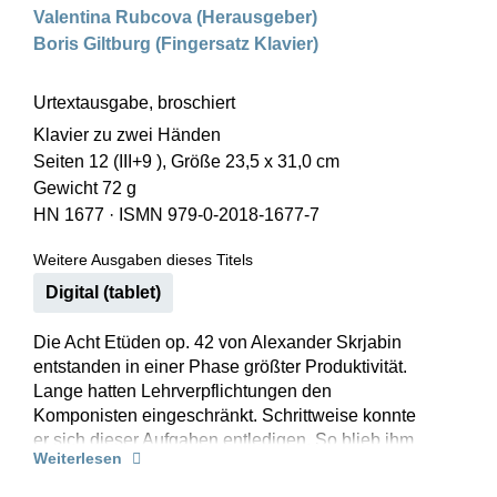
Valentina Rubcova (Herausgeber)
Boris Giltburg (Fingersatz Klavier)
Urtextausgabe, broschiert
Klavier zu zwei Händen
Seiten 12 (III+9 ), Größe 23,5 x 31,0 cm
Gewicht 72 g
HN 1677
·
ISMN 979-0-2018-1677-7
Weitere Ausgaben dieses Titels
Digital (tablet)
Die Acht Etüden op. 42 von Alexander Skrjabin
entstanden in einer Phase größter Produktivität.
Lange hatten Lehrverpflichtungen den
Komponisten eingeschränkt. Schrittweise konnte
er sich dieser Aufgaben entledigen. So blieb ihm
Weiterlesen
ab 1903 endlich mehr Zeit zum Komponieren, es
entstanden unter anderem die Etüden op. 42. Die