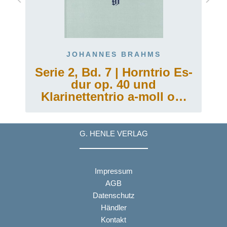
JOHANNES BRAHMS
Serie 2, Bd. 7 | Horntrio Es-
dur op. 40 und
Klarinettentrio a-moll op.
114
G. HENLE VERLAG
Impressum
AGB
Datenschutz
Händler
Kontakt