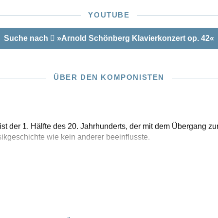
hen zugleich auf Besonderheiten des Manuskriptes ein.
YOUTUBE
childert Verena Graf in einem eigenen Kapitel, wie das
rz vor der Reproduktion für dieses Faksimile aufwändig
Suche nach
»Arnold Schönberg Klavierkonzert op. 42«
urde. In hochwertigem Vierfarbdruck hergestellt, in
Blau gehüllt und in Feinleinen gebunden, bietet die
n faszinierenden Einblick in Schönbergs Notation und
ches Denken. Ein würdiger Beitrag des G. Henle Verlags
ÜBER DEN KOMPONISTEN
old Schönberg Centers zum 150. Geburtstag von Arnold
m Jahr 2024!
 der 1. Hälfte des 20. Jahrhunderts, der mit dem Übergang zur
ikgeschichte wie kein anderer beeinflusste.