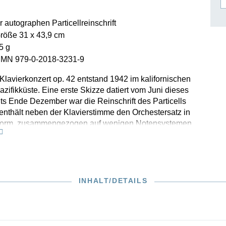
ISSIN THE COMPOSER
 autographen Particellreinschrift
ICHARD STRAUSS
Größe 31 x 43,9 cm
5 g
SMN 979-0-2018-3231-9
lavierkonzert op. 42 entstand 1942 im kalifornischen
azifikküste. Eine erste Skizze datiert vom Juni dieses
its Ende Dezember war die Reinschrift des Particells
enthält neben der Klavierstimme den Orchestersatz in
 Form, zusammengezogen auf wenigen Notensystemen
r es weist bereits sämtliche Angaben zur Instrumentation
auch hinsichtlich Dynamik und Phrasierung vollständig
Dieses reinschriftliche, bestens zu lesende Autograph ist
s Dokument aus der Werküberlieferung und wird nun
iner Faksimile-Ausgabe veröffentlicht. Sie entstand in
INHALT/DETAILS
mit dem Arnold Schönberg Center, Wien. In ihrer
lichen Einleitung führen die beiden Schönberg-
Therese Muxeneder und Katharina Bleier mustergültig
ichte des Werks wie auch an seine formale Konzeption