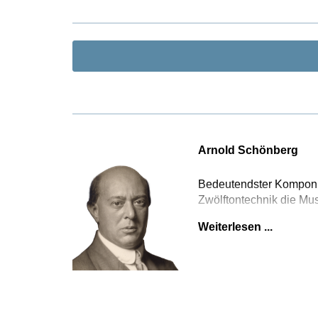
heran und ge
Zusätzlich s
Autograph ku
restauriert w
pazifisches 
Ausgabe eine
kompositoris
und des Arn
Schönberg i
Arnold Schönberg
Bedeutendster Komponist
Zwölftontechnik die Mus
Weiterlesen ...