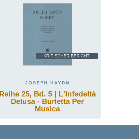
KRITISCHER BERICHT
JOSEPH HAYDN
Reihe 25, Bd. 5 | L'Infedeltà
Delusa - Burletta Per
Musica