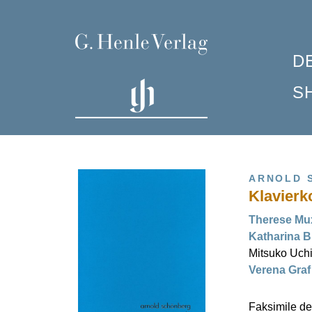
D
S
P
K
F
K
W
C
I
N
R
ARNOLD 
Klavierk
H
K
S
G
S
L
Therese Mu
Katharina B
K
S
H
Mitsuko Uchi
7
H
Verena Graf 
H
N
H
Faksimile de