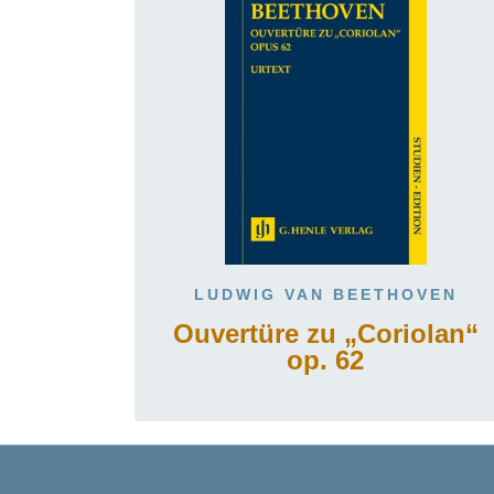
LUDWIG VAN BEETHOVEN
Ouvertüre zu „Coriolan“
op. 62