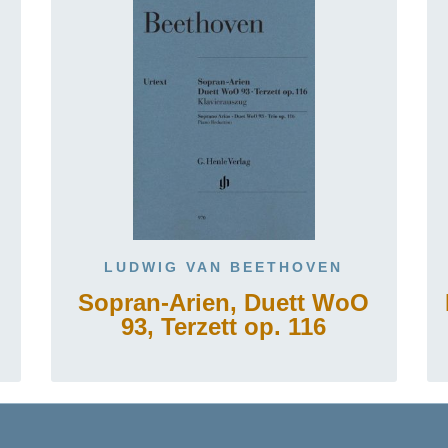
LUDWIG VAN BEETHOVEN
Sopran-Arien, Duett WoO
93, Terzett op. 116