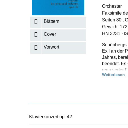
Orchester
K
Faksimile der
R
Seiten 80 , 
Blättern
Gewicht 172
HN 3231
·
I
Cover
Schönbergs K
Vorwort
Exil an der P
Jahres, bere
beendet. Es 
reduzierter
Weiterlesen
notiert. Abe
auf und ist 
bezeichnet. 
ein zentrale
erstmals in e
Kooperation 
wissenschaft
Klavierkonzert op. 42
Expertinnen 
an die Gesch