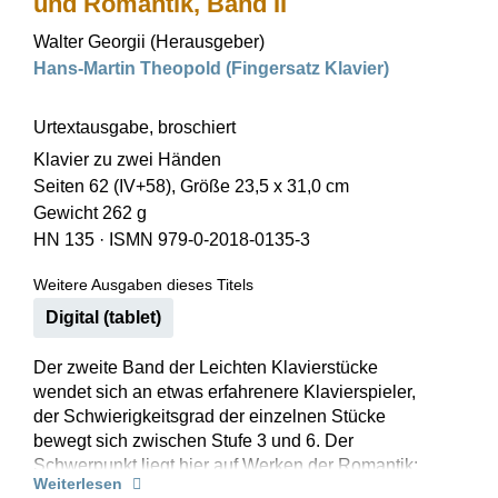
und Romantik, Band II
Walter Georgii (Herausgeber)
Hans-Martin Theopold (Fingersatz Klavier)
Urtextausgabe, broschiert
Klavier zu zwei Händen
Seiten 62 (IV+58), Größe 23,5 x 31,0 cm
Gewicht 262 g
HN 135
·
ISMN 979-0-2018-0135-3
Weitere Ausgaben dieses Titels
Digital (tablet)
Der zweite Band der Leichten Klavierstücke
wendet sich an etwas erfahrenere Klavierspieler,
der Schwierigkeitsgrad der einzelnen Stücke
bewegt sich zwischen Stufe 3 und 6. Der
Schwerpunkt liegt hier auf Werken der Romantik:
Weiterlesen
von Mozart und Beethoven ausgehend schreitet