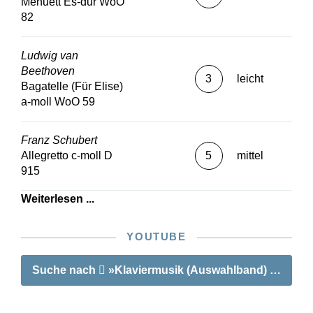
Menuett Es-dur WoO
82
Ludwig van
Beethoven
3
leicht
Bagatelle (Für Elise)
a-moll WoO 59
Franz Schubert
Allegretto c-moll D
5
mittel
915
Weiterlesen ...
YOUTUBE
Suche nach
»Klaviermusik (Auswahlband) Leichte K