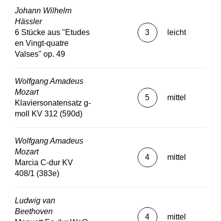
Johann Wilhelm
Hässler
6 Stücke aus "Etudes
3
leicht
en Vingt-quatre
Valses" op. 49
Wolfgang Amadeus
Mozart
5
mittel
Klaviersonatensatz g-
moll KV 312 (590d)
Wolfgang Amadeus
Mozart
4
mittel
Marcia C-dur KV
408/1 (383e)
Ludwig van
Beethoven
4
mittel