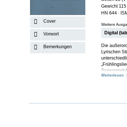
Gewicht 115
K
HN 644
·
IS
R
Cover
Weitere Ausga
Digital (tab
Vorwort
Die außerord
Bemerkungen
Lyrischen St
unterschiedl
„Frühlingsli
Serienproduk
Weiterlesen
Beibehaltung
durch. Der g
Jahre später
Lyrischen St
Semmeln“.