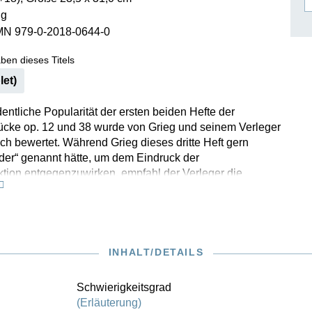
 g
ISSIN THE COMPOSER
MN 979-0-2018-0644-0
ICHARD STRAUSS
ben dieses Titels
let)
entliche Popularität der ersten beiden Hefte der
ücke op. 12 und 38 wurde von Grieg und seinem Verleger
ich bewertet. Während Grieg dieses dritte Heft gern
eder“ genannt hätte, um dem Eindruck der
tion entgegenzuwirken, empfahl der Verleger die
 der „Marke“ Lyrische Stücke und setzte sich damit
roße und dauerhafte Erfolg blieb nicht aus – noch rund 20
 schrieb der Verlag stolz an Grieg, dass sich von seinen
ücken vor allem Opus 12 und 43 verkauften „wie warme
INHALT/DETAILS
Schwierigkeitsgrad
(Erläuterung)