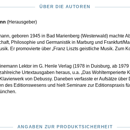
ÜBER DIE AUTOREN
ann
(Herausgeber)
mann, geboren 1945 in Bad Marienberg (Westerwald) machte Ab
haft, Philosophie und Germanistik in Marburg und Frankfurt/Ma
ik. Er promovierte über „Franz Liszts geistliche Musik. Zum Ko
emann Lektor im G. Henle Verlag (1978 in Duisburg, ab 1979 
zahlreiche Urtextausgaben heraus, u.a. „Das Wohltemperierte K
lavierwerk von Debussy. Daneben verfasste er Aufsätze über De
 des Editionswesens und hielt Seminare zur Editionspraxis fü
München.
ANGABEN ZUR PRODUKTSICHERHEIT