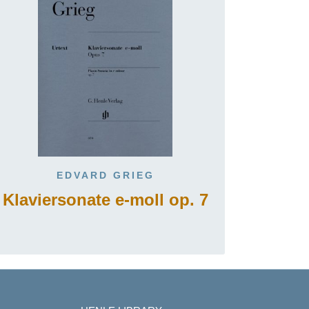
EDVARD GRIEG
Klaviersonate e-moll op. 7