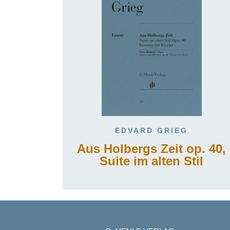
EDVARD GRIEG
Aus Holbergs Zeit op. 40,
Suite im alten Stil