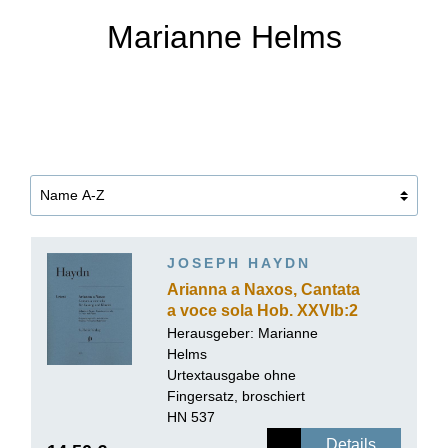
Marianne Helms
JOSEPH HAYDN
Arianna a Naxos, Cantata
a voce sola Hob. XXVIb:2
für Gesang und Klavier
Herausgeber:
Marianne
Helms
Urtextausgabe ohne
Fingersatz, broschiert
HN 537
Details