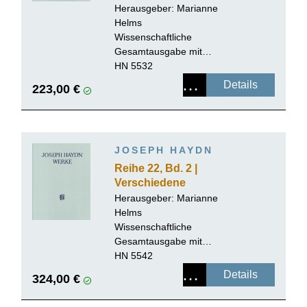
Herausgeber:
Marianne
Helms
Wissenschaftliche
Gesamtausgabe mit
Kritischem Bericht, Leinen
HN 5532
Details
223,00 €
JOSEPH HAYDN
Reihe 22, Bd. 2 |
Verschiedene
kirchenmusikalische
Herausgeber:
Marianne
Werke, 1. Folge
Helms
Wissenschaftliche
Gesamtausgabe mit
Kritischem Bericht, Leinen
HN 5542
Details
324,00 €