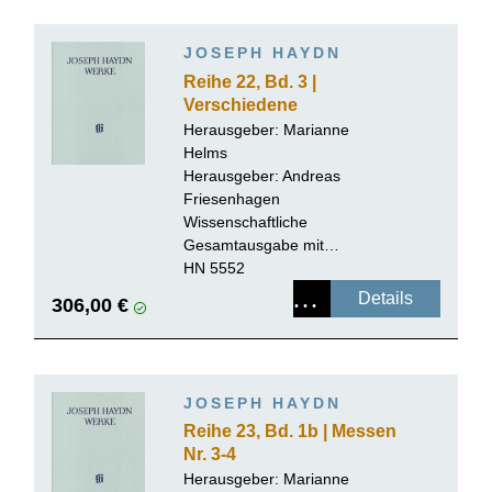
JOSEPH HAYDN
Reihe 22, Bd. 3 |
Verschiedene
kirchenmusikalische
Herausgeber:
Marianne
Werke, 2. Folge.
Helms
Kontrafakturen und
Herausgeber: Andreas
Werke zweifelhafter
Friesenhagen
Echtheit
Wissenschaftliche
Gesamtausgabe mit
Kritischem Bericht, Leinen
HN 5552
Details
306,00 €
JOSEPH HAYDN
Reihe 23, Bd. 1b | Messen
Nr. 3-4
Herausgeber:
Marianne