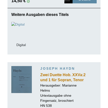
14,50 €
Weitere Ausgaben dieses Titels
Digital
JOSEPH HAYDN
Zwei Duette Hob. XXVa:2
und 1 für Sopran, Tenor
und Klavier
Herausgeber:
Marianne
Helms
Urtextausgabe ohne
Fingersatz, broschiert
HN 538