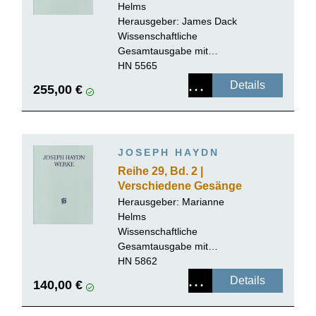
Helms
Herausgeber:
James Dack
Wissenschaftliche
Gesamtausgabe mit
Kritischem Bericht, Leinen
HN 5565
Details
255,00 €
JOSEPH HAYDN
Reihe 29, Bd. 2 |
Verschiedene Gesänge
mit Begleitung des
Herausgeber:
Marianne
Klaviers
Helms
Wissenschaftliche
Gesamtausgabe mit
Kritischem Bericht, Leinen
HN 5862
Details
140,00 €