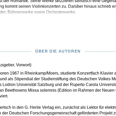
 der Romantik. Seine Werke skizzieren stilistisch eine Gegenä
g kommt seinen Violinkonzerten zu. Darüber hinaus schrieb er
ieder, Bühnenwerke sowie Orchesterwerke.
ÜBER DIE AUTOREN
usgeber, Vorwort)
eboren 1967 in Rheinkamp/Moers, studierte Konzertfach Klavier
und als Stipendiat der Studienstiftung des Deutschen Volkes M
s Lodron Universität Salzburg und der Ruperto Carola Universit
van Beethovens Missa solemnis (Edition im Rahmen der Neuen
iert.
Gertsch in den G. Henle Verlag ein, zunächst als Lektor für elek
n der Deutschen Forschungsgemeinschaft geförderten Projekt z