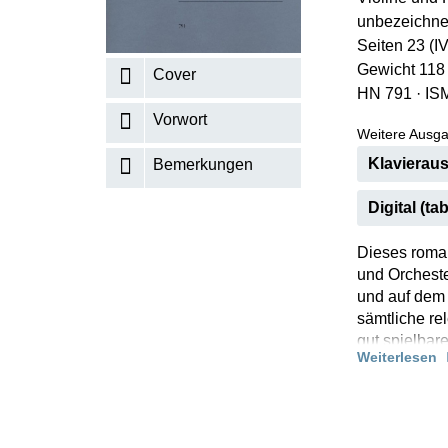
unbezeichne
K
Seiten 23 (I
R
Gewicht 118
Cover
HN 791
·
IS
Vorwort
Weitere Ausga
Klavieraus
Bemerkungen
Digital (tab
Dieses roman
und Orcheste
und auf dem
sämtliche re
gut spielbar
Weiterlesen
und Strichbe
Schliephake.
diese vom Ko
Sie wird na