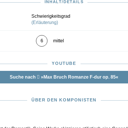
e Bereicherung für das Violin-Repertoire!
INHALT/DETAILS
Schwierigkeitsgrad
(Erläuterung)
6
mittel
YOUTUBE
Suche nach
»Max Bruch Romanze F-dur op. 85«
ÜBER DEN KOMPONISTEN