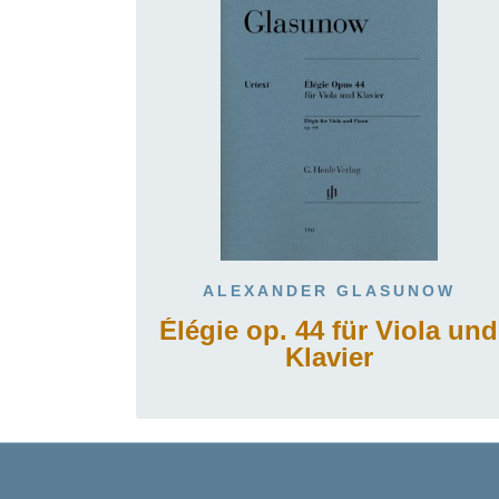
ALEXANDER GLASUNOW
Élégie op. 44 für Viola und
Klavier