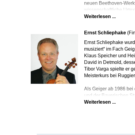
neuen Beethoven-Werkve
wissenschaftliche Urtex
Weiterlesen ...
Ernst Schliephake
(Fi
Ernst Schliephake wurde
musiziert“ im Fach Geig
Klaus Speicher und Hein
David in Detmold, dess
Tibor Varga spielte er 
Meisterkurs bei Ruggie
Als Geiger ab 1986 bei
und der Bayerischen Sta
Weiterlesen ...