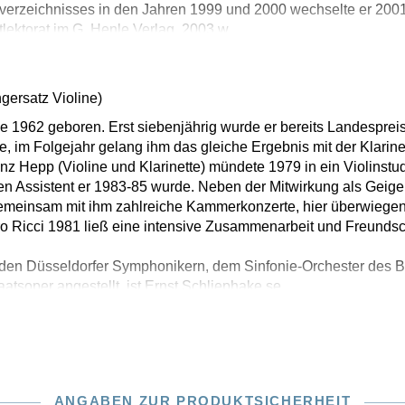
rzeichnisses in den Jahren 1999 und 2000 wechselte er 2001
tlektorat im G. Henle Verlag. 2003 w
ngersatz Violine)
 1962 geboren. Erst siebenjährig wurde er bereits Landespreis
e, im Folgejahr gelang ihm das gleiche Ergebnis mit der Klarine
z Hepp (Violine und Klarinette) mündete 1979 in ein Violinstu
en Assistent er 1983-85 wurde. Neben der Mitwirkung als Geig
gemeinsam mit ihm zahlreiche Kammerkonzerte, hier überwiegend 
ro Ricci 1981 ließ eine intensive Zusammenarbeit und Freundsc
 den Düsseldorfer Symphonikern, dem Sinfonie-Orchester des 
atsoper angestellt, ist Ernst Schliephake se
ANGABEN ZUR PRODUKTSICHERHEIT