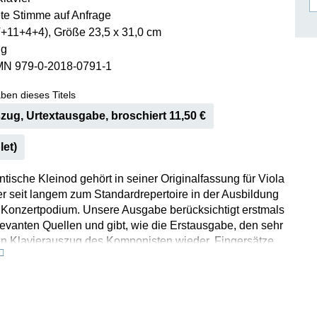
te Stimme auf Anfrage
ISSIN THE COMPOSER
V+11+4+4), Größe 23,5 x 31,0 cm
ICHARD STRAUSS
 g
MN 979-0-2018-0791-1
ben dieses Titels
zug, Urtextausgabe, broschiert 11,50 €
let)
tische Kleinod gehört in seiner Originalfassung für Viola
r seit langem zum Standardrepertoire in der Ausbildung
 Konzertpodium. Unsere Ausgabe berücksichtigt erstmals
levanten Quellen und gibt, wie die Erstausgabe, den sehr
en Klavierauszug des Komponisten wieder. Fingersätze
zeichnungen ergänzte der versierte Praktiker Ernst
 Parallel zur Originalbesetzung erschien 1911 auch
mponisten arrangierte Fassung für Violine und Klavier.
ch vielen Jahren durch unsere Neuausgabe nun wieder