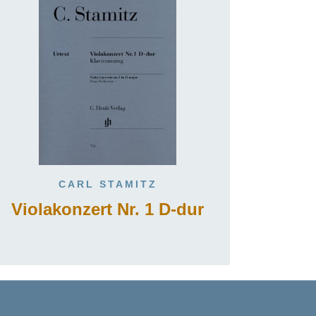
CARL STAMITZ
Violakonzert Nr. 1 D-dur