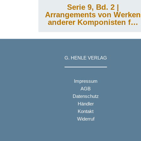
Serie 9, Bd. 2 |
Arrangements von Werken
anderer Komponisten für
Klavier zu zwei Händen
oder für die linke Hand
allein
G. HENLE VERLAG
Impressum
AGB
Datenschutz
Händler
Kontakt
Widerruf