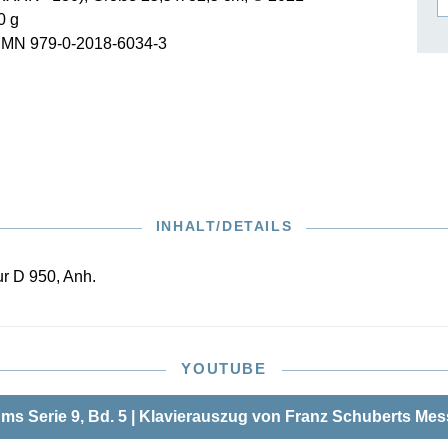
0 g
ISSIN THE COMPOSER
SMN 979-0-2018-6034-3
ICHARD STRAUSS
INHALT/DETAILS
r D 950, Anh.
YOUTUBE
 Serie 9, Bd. 5 | Klavierauszug von Franz Schuberts Messe