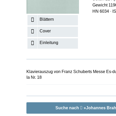
Gewicht 119
K
HN 6034
·
I
R
Blättern
Cover
Einleitung
Klavierauszug von Franz Schuberts Messe Es-du
Ia Nr. 18
Suche nach
»Johannes Brahms