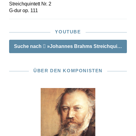
einem informativen Vorwort liefert die neue
Streichquintett Nr. 2
Urtextausgabe nun die optimalen Grundlage zur
G-dur op. 111
Annäherung an dieses Juwel der Brahms’schen
Kammermusik.
YOUTUBE
Suche nach
»Johannes Brahms Streichquintett Nr. 
ÜBER DEN KOMPONISTEN