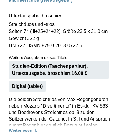
Michael Kube (Herausgeber)
Urtextausgabe, broschiert
Streichduos und -trios
Seiten 74 (III+25+24+22), Größe 23,5 x 31,0 cm
Gewicht 322 g
HN 722
·
ISMN 979-0-2018-0722-5
Weitere Ausgaben dieses Titels
Studien-Edition (Taschenpartitur),
Urtextausgabe, broschiert 16,00 €
Digital (tablet)
Die beiden Streichtrios von Max Reger gehören
neben Mozarts "Divertimento" in Es-dur KV 563
und Beethovens Streichtrios op. 9 zu den
Spitzenwerken der Gattung. In Stil und Anspruch
nimmt Reger hier deutlich Bezug auf seine
Weiterlesen
verehrten Großmeister der Klassik. Beide Trios