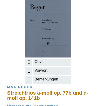
Cover
Vorwort
Bemerkungen
MAX REGER
Streichtrios a-moll op. 77b und d-
moll op. 141b