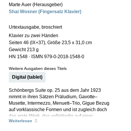
Marte Auer (Herausgeber)
Shai Wosner (Fingersatz Klavier)
Urtextausgabe, broschiert
Klavier zu zwei Händen
Seiten 46 (IX+37), Größe 23,5 x 31,0 cm
Gewicht 213 g
HN 1548
·
ISMN 979-0-2018-1548-0
Weitere Ausgaben dieses Titels
Digital (tablet)
Schönbergs Suite op. 25 aus dem Jahr 1923
nimmt in ihren Sätzen Präludium, Gavotte–
Musette, Intermezzo, Menuett–Trio, Gigue Bezug
auf vorklassische Formen und ist zugleich doch
das erste Werk, das vollständig auf einer
Weiterlesen
einzigen Zwölftonreihe beruht. Wer aber glaubt,
in dieser so neu tönenden Musik die Emotionen