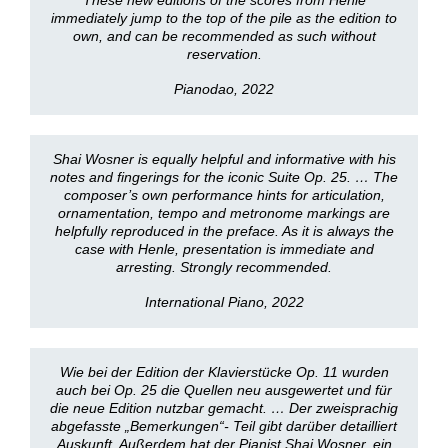
These new editions of the scores from Henle
immediately jump to the top of the pile as the edition to
own, and can be recommended as such without
reservation.
Pianodao, 2022
Shai Wosner is equally helpful and informative with his
notes and fingerings for the iconic Suite Op. 25. … The
composer’s own performance hints for articulation,
ornamentation, tempo and metronome markings are
helpfully reproduced in the preface. As it is always the
case with Henle, presentation is immediate and
arresting. Strongly recommended.
International Piano, 2022
Wie bei der Edition der Klavierstücke Op. 11 wurden
auch bei Op. 25 die Quellen neu ausgewertet und für
die neue Edition nutzbar gemacht. … Der zweisprachig
abgefasste „Bemerkungen“- Teil gibt darüber detailliert
Auskunft. Außerdem hat der Pianist Shai Wosner, ein