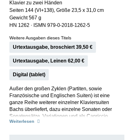
Klavier zu zwei Händen
Seiten 144 (VI+138), Größe 23,5 x 31,0 cm
Gewicht 567 g
HN 1262
·
ISMN 979-0-2018-1262-5
Weitere Ausgaben dieses Titels
Urtextausgabe, broschiert 39,50 €
Urtextausgabe, Leinen 62,00 €
Digital (tablet)
Außer den großen Zyklen (Partiten, sowie
Französische und Englischen Suiten) ist eine
ganze Reihe weiterer einzelner Klaviersuiten
Bachs überliefert, dazu einzelne Sonaten oder
Sonatensätze, Variationen und als Capriccio
Weiterlesen
betitelte Stücke. Keine von ihnen erreichte den
Bekanntheitsgrad der genannten großen
Sammlungen. Die meisten stammen aus Bachs