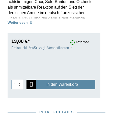
achtstimmigen Chor, Solo-Bariton und Orchester
als unmittelbare Reaktion auf den Sieg der
deutschen Armee im deutsch-französischen
Krieg 1870/71 und die daraus resultierende
Weiterlesen
Gründung des deutschen Kaiserreichs. Ähnlich
wie im kurz zuvor vollendeten Deutschen
Requiem stellte Brahms den Text selbst aus der
Bibel zusammen, in diesem Fall aus dem 19.
13,00 €*
lieferbar
Kapitel der Offenbarung des Johannes. Bedingt
Preise inkl. MwSt. zzgl. Versandkosten
durch den etwas pathetischen Tonfall der
Komposition und die nationalistisch gefärbten
Entstehungsumstände hat das Triumphlied in
neuerer Zeit selten den Weg in den Konzertsaal
gefunden. Im Gegensatz zu hurra-patriotischen
Gelegenheitswerken wie Richard Wagners
In den Warenkorb
Kaisermarsch handelt es sich beim Triumphlied
aber um „echten Brahms“ und eine musikalisch
gehaltvolle Komposition. Die vorliegende
Studien-Edition übernimmt den Notentext der
Brahms-Gesamtausgabe (HN 6030) und steht
INHALT/DETAILS
somit für höchste wissenschaftliche Genauigkeit.