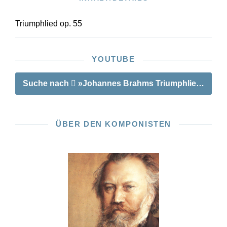
Eine aufregende Neuentdeckung bietet der
Anhang: Er enthält eine bisher unbekannte
Triumphlied op. 55
Frühfassung des 1. Satzes in C-dur, die erst
2012 in Bremen wiederaufgefunden wurde.
YOUTUBE
Suche nach
»Johannes Brahms Triumphlied op. 55
ÜBER DEN KOMPONISTEN