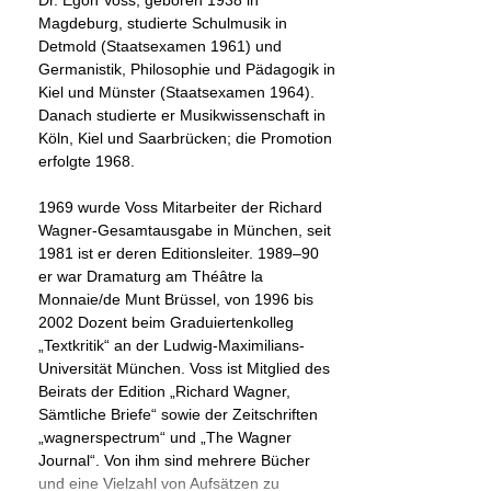
Dr. Egon Voss, geboren 1938 in
Magdeburg, studierte Schulmusik in
Detmold (Staatsexamen 1961) und
Germanistik, Philosophie und Pädagogik in
Kiel und Münster (Staatsexamen 1964).
Danach studierte er Musikwissenschaft in
Köln, Kiel und Saarbrücken; die Promotion
erfolgte 1968.
1969 wurde Voss Mitarbeiter der Richard
Wagner-Gesamtausgabe in München, seit
1981 ist er deren Editionsleiter. 1989–90
er war Dramaturg am Théâtre la
Monnaie/de Munt Brüssel, von 1996 bis
2002 Dozent beim Graduiertenkolleg
„Textkritik“ an der Ludwig-Maximilians-
Universität München. Voss ist Mitglied des
Beirats der Edition „Richard Wagner,
Sämtliche Briefe“ sowie der Zeitschriften
„wagnerspectrum“ und „The Wagner
Journal“. Von ihm sind mehrere Bücher
und eine Vielzahl von Aufsätzen zu