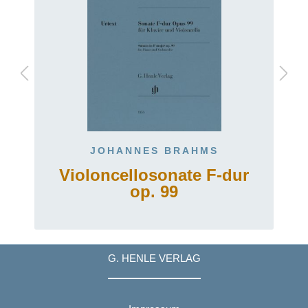
JOHANNES BRAHMS
Violoncellosonate F-dur
op. 99
G. HENLE VERLAG