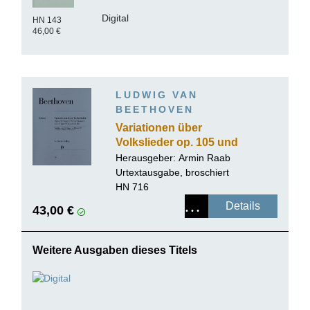
Digital
HN 143
46,00 €
LUDWIG VAN
BEETHOVEN
Variationen über
Volkslieder op. 105 und
107 für Klavier und Flöte
Herausgeber:
Armin Raab
(Violine) ad lib.
Urtextausgabe, broschiert
HN 716
Details
43,00 €
Weitere Ausgaben dieses Titels