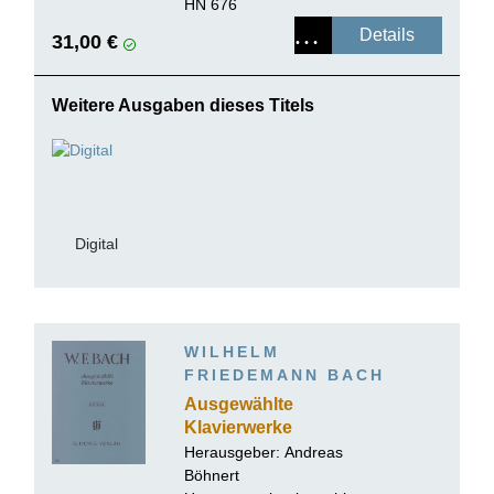
Urtextausgabe, broschiert
HN 676
Details
31,00 €
Weitere Ausgaben dieses Titels
Digital
WILHELM
FRIEDEMANN BACH
Ausgewählte
Klavierwerke
Herausgeber:
Andreas
Böhnert