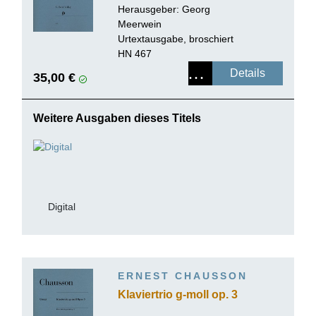
(Erstausgabe)
Herausgeber: Georg
Meerwein
Urtextausgabe, broschiert
HN 467
Details
35,00 €
Weitere Ausgaben dieses Titels
Digital
ERNEST CHAUSSON
Klaviertrio g-moll op. 3