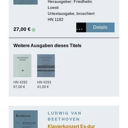
Herausgeber: Friedhelm
Loesti
Urtextausgabe, broschiert
HN 1182
Details
27,00 €
Weitere Ausgaben dieses Titels
KRITISCHER BERICHT
HN 4292
HN 4293
67,00 €
41,00 €
LUDWIG VAN
BEETHOVEN
Klavierkonzert Es-dur