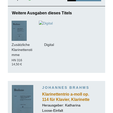
Weitere Ausgaben dieses Titels
Zusätzliche
Digital
Klarinettensti
mme
HN 316
14,50 €
JOHANNES BRAHMS
Klarinettentrio a-moll op.
114 für Klavier, Klarinette
(Viola) und Violoncello
Herausgeber: Katharina
Loose-Einfalt