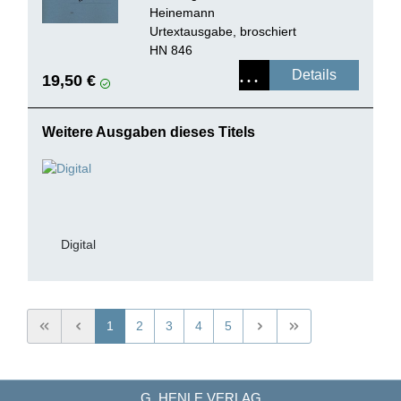
Heinemann
Urtextausgabe, broschiert
HN 846
Details
19,50 €
Weitere Ausgaben dieses Titels
Digital
1
2
3
4
5
G. HENLE VERLAG