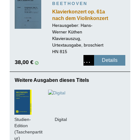
BEETHOVEN
Klavierkonzert op. 61a
nach dem Violinkonzert
op. 61
Herausgeber:
Hans-
Werner Küthen
Klavierauszug,
Urtextausgabe, broschiert
HN 815
Details
38,00 €
Weitere Ausgaben dieses Titels
Studien-
Digital
Edition
(Taschenpartit
ur)