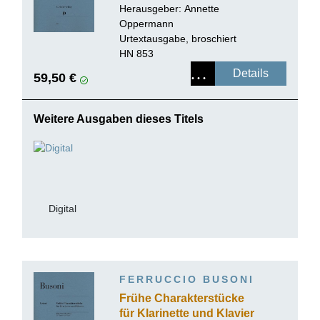
(Violoncello) und Klavier
Herausgeber:
Annette
Oppermann
Urtextausgabe, broschiert
HN 853
Details
59,50 €
Weitere Ausgaben dieses Titels
Digital
FERRUCCIO BUSONI
Frühe Charakterstücke
für Klarinette und Klavier