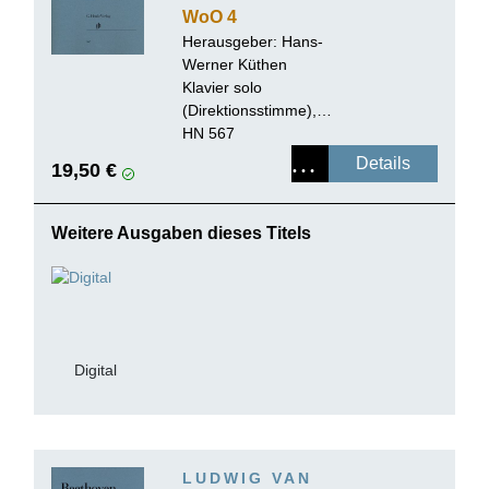
WoO 4
Herausgeber:
Hans-
Werner Küthen
Klavier solo
(Direktionsstimme),
Urtextausgabe, broschiert
HN 567
Details
19,50 €
Weitere Ausgaben dieses Titels
Digital
LUDWIG VAN