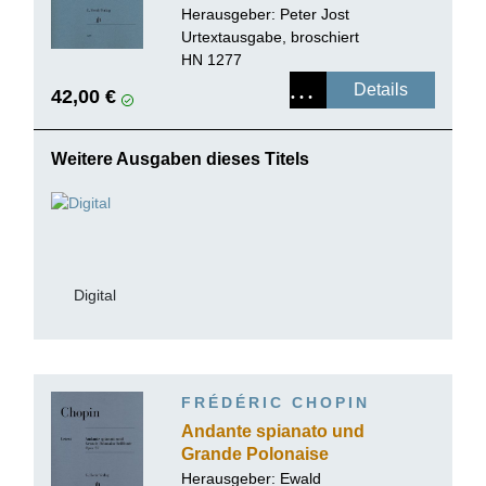
Herausgeber:
Peter Jost
Urtextausgabe, broschiert
HN 1277
Details
42,00 €
Weitere Ausgaben dieses Titels
Digital
FRÉDÉRIC CHOPIN
Andante spianato und
Grande Polonaise
brillante Es-dur op. 22
Herausgeber:
Ewald