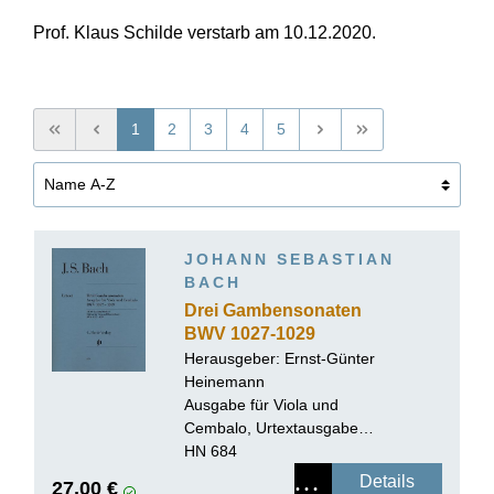
Prof. Klaus Schilde verstarb am 10.12.2020.
1
2
3
4
5
JOHANN SEBASTIAN
BACH
Drei Gambensonaten
BWV 1027-1029
Herausgeber:
Ernst-Günter
Heinemann
Ausgabe für Viola und
Cembalo, Urtextausgabe,
broschiert
HN 684
Details
27,00 €