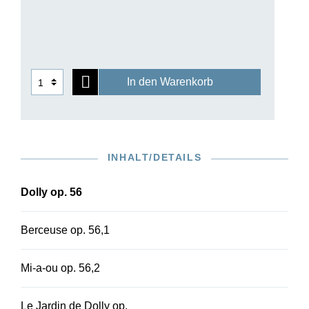
das Ganze nicht gemeint, wie die subtilen
Anspielungen an eigene und fremde Musik
zeigen. Trotz ihrer einfachen Grundstruktur
enthalten die rasch populär gewordenen Stücke
zahlreiche für den französischen Komponisten
In den Warenkorb
typische harmonische und rhythmische
Raffinessen – „Kindermusik“, die auch bestens
für Erwachsene geeignet ist.
INHALT/DETAILS
Dolly op. 56
Berceuse op. 56,1
Mi-a-ou op. 56,2
Le Jardin de Dolly op.