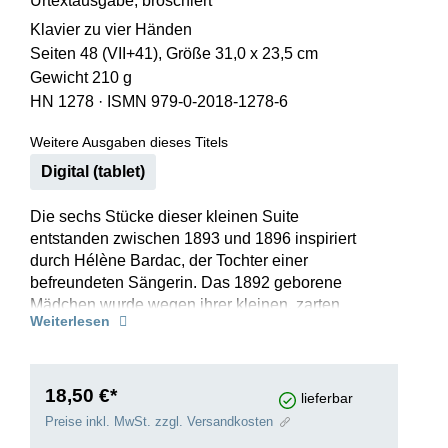
Urtextausgabe, broschiert
Klavier zu vier Händen
Seiten 48 (VII+41), Größe 31,0 x 23,5 cm
Gewicht 210 g
HN 1278
·
ISMN 979-0-2018-1278-6
Weitere Ausgaben dieses Titels
Digital (tablet)
Die sechs Stücke dieser kleinen Suite
entstanden zwischen 1893 und 1896 inspiriert
durch Hélène Bardac, der Tochter einer
befreundeten Sängerin. Das 1892 geborene
Mädchen wurde wegen ihrer kleinen, zarten
Weiterlesen
Gestalt „Dolly“ (Püppchen) genannt. Die
überwiegend zum Geburtstag oder Neujahr
komponierten Nummern spiegeln die
Erlebniswelt des heranwachsenden Kindes
18,50 €*
lieferbar
wider, vom Wiegenlied bis zum
Preise inkl. MwSt. zzgl. Versandkosten
temperamentvollen Tanz. Aber so ganz ernst war