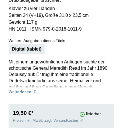
Urtextausgabe, broschiert
Klavier zu vier Händen
Seiten 24 (V+19), Größe 31,0 x 23,5 cm
Gewicht 117 g
HN 1011
·
ISMN 979-0-2018-1011-9
Weitere Ausgaben dieses Titels
Digital (tablet)
Mit einem ungewöhnlichen Anliegen suchte der
schottische General Meredith Read im Jahr 1890
Debussy auf: Er trug ihm eine traditionelle
Dudelsackmelodie aus seiner Heimat vor und
bat ihn, auf ihrer Grundlage ei­nen Marsch
Weiterlesen
auszuarbeiten. Tatsächlich fühlte sich Debussy
von der originellen schottischen Weise inspiriert.
In kurzer Zeit gelang ihm ein farbenreiches
Vortragsstück für Klavier zu vier Händen, das er
19,50 €*
lieferbar
zwei Jahre später sogar für Orchester
Preise inkl. MwSt. zzgl. Versandkosten
instrumentierte. Nach Debussys Tod wurde das