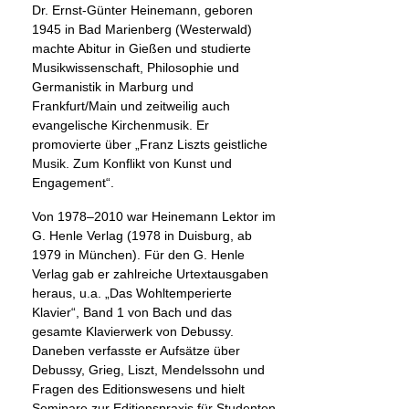
Dr. Ernst-Günter Heinemann, geboren
1945 in Bad Marienberg (Westerwald)
machte Abitur in Gießen und studierte
Musikwissenschaft, Philosophie und
Germanistik in Marburg und
Frankfurt/Main und zeitweilig auch
evangelische Kirchenmusik. Er
promovierte über „Franz Liszts geistliche
Musik. Zum Konflikt von Kunst und
Engagement“.
Von 1978–2010 war Heinemann Lektor im
G. Henle Verlag (1978 in Duisburg, ab
1979 in München). Für den G. Henle
Verlag gab er zahlreiche Urtextausgaben
heraus, u.a. „Das Wohltemperierte
Klavier“, Band 1 von Bach und das
gesamte Klavierwerk von Debussy.
Daneben verfasste er Aufsätze über
Debussy, Grieg, Liszt, Mendelssohn und
Fragen des Editionswesens und hielt
Seminare zur Editionspraxis für Studenten