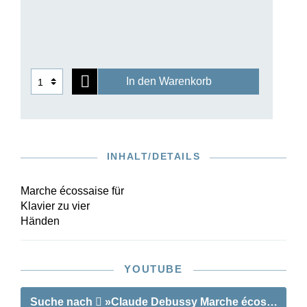
Werk durch spätere Herausgeber weiter
bearbeitet. Unsere Urtextausgabe bietet den
ursprünglichen Notentext von 1891 - eine Freude
für alle Klavierduos auf der Suche nach neuem
Repertoire.
In den Warenkorb
INHALT/DETAILS
Marche écossaise für
Klavier zu vier
Händen
YOUTUBE
Suche nach
»Claude Debussy Marche écossaise für