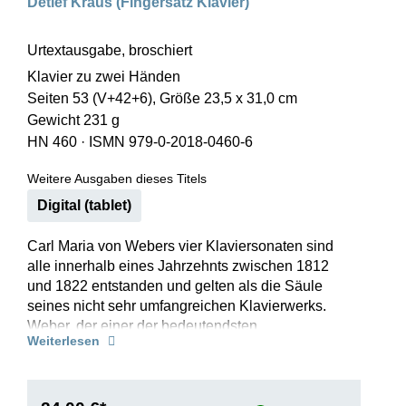
Detlef Kraus (Fingersatz Klavier)
Urtextausgabe, broschiert
Klavier zu zwei Händen
Seiten 53 (V+42+6), Größe 23,5 x 31,0 cm
Gewicht 231 g
HN 460
·
ISMN 979-0-2018-0460-6
Weitere Ausgaben dieses Titels
Digital (tablet)
Carl Maria von Webers vier Klaviersonaten sind
alle innerhalb eines Jahrzehnts zwischen 1812
und 1822 entstanden und gelten als die Säule
seines nicht sehr umfangreichen Klavierwerks.
Weber, der einer der bedeutendsten
Weiterlesen
Klavierspieler seiner Zeit war und bei Konzerten
auch oft improvisierte, erfüllt in diesen Sonaten
ganz die Erwartungen des damaligen Publikums.
Brillante Spieltechnik verbindet sich mit