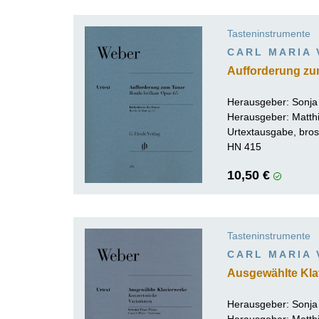
K
Tasteninstrumente
R
CARL MARIA
Aufforderung zu
Herausgeber:
Sonja
Herausgeber:
Matthi
Urtextausgabe, bros
HN 415
10,50 €
Tasteninstrumente
CARL MARIA
Ausgewählte Klav
Herausgeber:
Sonja
Herausgeber:
Matthi