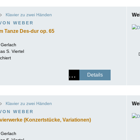
ISSIN THE COMPOSER
Klavier zu zwei Händen
Wei
ICHARD STRAUSS
 VON WEBER
m Tanze Des-dur op. 65
 Gerlach
as S. Viertel
chiert
Details
Klavier zu zwei Händen
Wei
 VON WEBER
ierwerke (Konzertstücke, Variationen)
 Gerlach
as S. Viertel