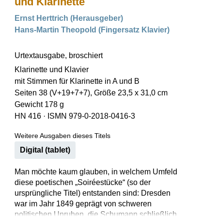
und Klarinette
Ernst Herttrich (Herausgeber)
Hans-Martin Theopold (Fingersatz Klavier)
Urtextausgabe, broschiert
Klarinette und Klavier
mit Stimmen für Klarinette in A und B
Seiten 38 (V+19+7+7), Größe 23,5 x 31,0 cm
Gewicht 178 g
HN 416
·
ISMN 979-0-2018-0416-3
Weitere Ausgaben dieses Titels
Digital (tablet)
Man möchte kaum glauben, in welchem Umfeld
diese poetischen „Soiréestücke“ (so der
ursprüngliche Titel) entstanden sind: Dresden
war im Jahr 1849 geprägt von schweren
politischen Unruhen, die Schumann schließlich