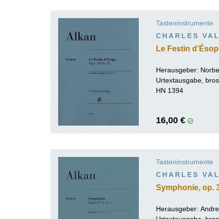
K
Tasteninstrumente
R
CHARLES VAL
Le Festin d’Ésope
Herausgeber:
Norbe
Urtextausgabe, bros
HN 1394
16,00 €
Tasteninstrumente
CHARLES VAL
Symphonie, op. 3
Herausgeber:
Andre
Urtextausgabe, bros