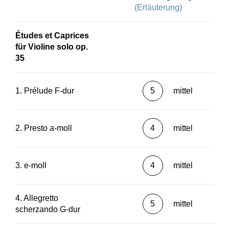
ergänzt.
(Erläuterung)
Mehr zu dieser Ausgabe im
Henle-Blog.
Études et Caprices
für Violine solo op.
35
1. Prélude F-dur
5
mittel
2. Presto a-moll
4
mittel
3. e-moll
4
mittel
4. Allegretto
5
mittel
scherzando G-dur