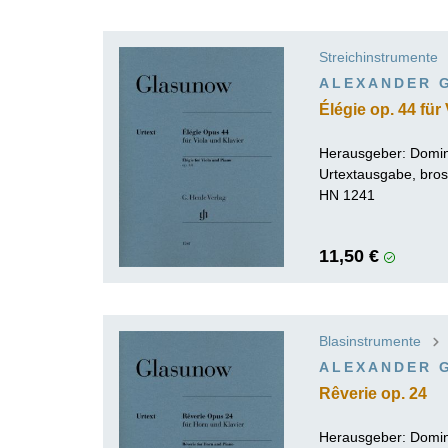
Streichinstrumente
ALEXANDER 
Élégie op. 44 für
Herausgeber:
Domin
Urtextausgabe, bros
HN 1241
11,50 €
Blasinstrumente
ALEXANDER 
Rêverie op. 24
Herausgeber:
Domin