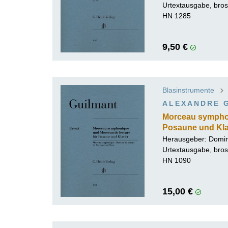
Urtextausgabe, bros
HN 1285
9,50 €
Blasinstrumente
ALEXANDRE 
Morceau symphon
Posaune und Kla
Herausgeber:
Domin
Urtextausgabe, bros
HN 1090
15,00 €