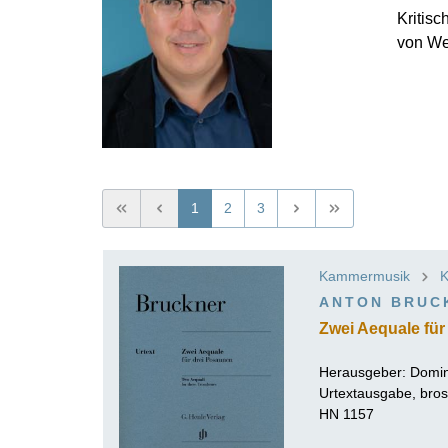
Kritis
K
von We
R
1
2
3
Kammermusik
K
ANTON BRUC
Zwei Aequale für
Herausgeber:
Domin
Urtextausgabe, bros
HN 1157