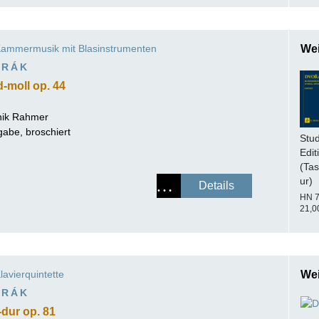
ammermusik mit Blasinstrumenten
Wei
ORÁK
-moll op. 44
ik Rahmer
abe, broschiert
Stud
Edit
(Tas
ur)
Details
HN 
21,0
lavierquintette
Wei
ORÁK
-dur op. 81