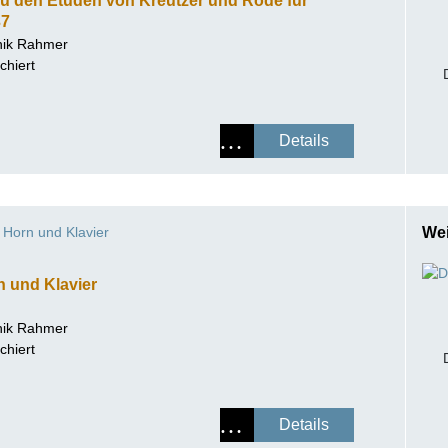
u den Etüden von Kreutzer und Rode für
37
ik Rahmer
chiert
Details
Horn und Klavier
Wei
rn und Klavier
ik Rahmer
chiert
Details