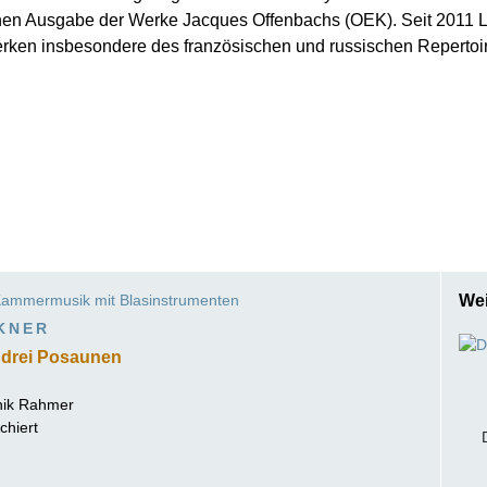
chen Ausgabe der Werke Jacques Offenbachs (OEK). Seit 2011 L
ISSIN THE COMPOSER
rken insbesondere des französischen und russischen Repertoir
ICHARD STRAUSS
ammermusik mit Blasinstrumenten
Wei
KNER
 drei Posaunen
ik Rahmer
chiert