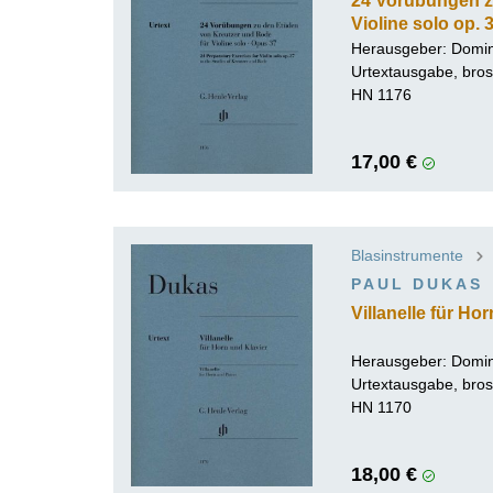
24 Vorübungen z
Violine solo op. 
Herausgeber:
Domin
Urtextausgabe, bros
HN 1176
17,00 €
Blasinstrumente
PAUL DUKAS
Villanelle für Ho
Herausgeber:
Domin
Urtextausgabe, bros
HN 1170
18,00 €