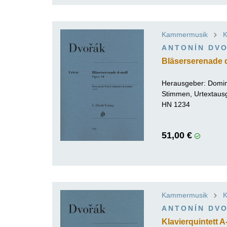
Kammermusik
K
ANTONÍN DV
Bläserserenade d
Herausgeber:
Domin
Stimmen, Urtextausg
HN 1234
51,00 €
Kammermusik
K
ANTONÍN DV
Klavierquintett A