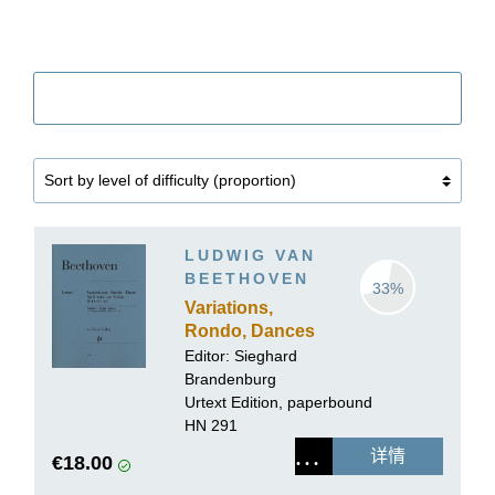
筛选
LUDWIG VAN
BEETHOVEN
33%
Variations,
Rondo, Dances
for Piano and
Editor:
Sieghard
Violin
Brandenburg
Urtext Edition, paperbound
HN 291
详情
€18.00