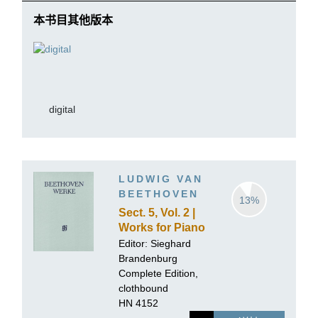
本书目其他版本
digital
LUDWIG VAN
BEETHOVEN
13%
Sect. 5, Vol. 2 |
Works for Piano
and Violin,
Editor:
Sieghard
Volume II
Brandenburg
Complete Edition,
clothbound
HN 4152