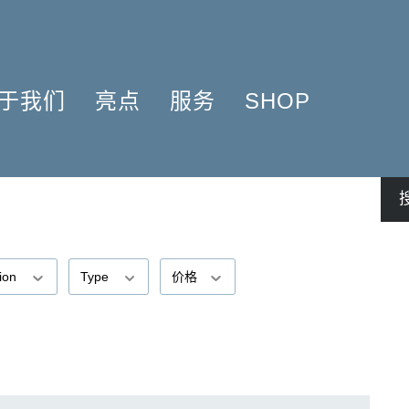
于我们
亮点
服务
SHOP
简介
簧管 2025
问题解答
COMPOSERS
什么是原作版
肖邦圆舞曲-发现于2024
信息资料
NSTRUMENTATION
音乐制版
拉威尔与朋友们 2025
简讯
PRODUCTS
亨乐图书馆APP
钢琴协奏曲
线下门店
君特·亨乐
勋伯格2024
师生乐谱推荐
tion
Type
价格
伙伴
谢尔盖·普罗科菲耶夫
亨乐活动与行程
贡献者
75周年庆典
亨乐博客
企业责任
ENLE4STRINGS
新闻
工作机会
海顿钢琴奏鸣曲（仅英文）