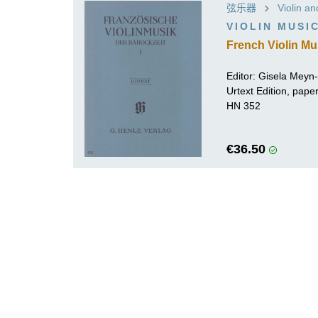
弦乐器
Violin a
VIOLIN MUSI
French Violin Mu
Editor:
Gisela Meyn
Urtext Edition, pa
HN 352
€36.50