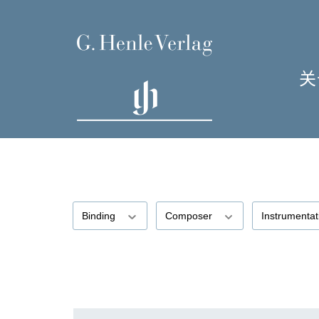
关
单
I
Binding
Composer
Instrumenta
H