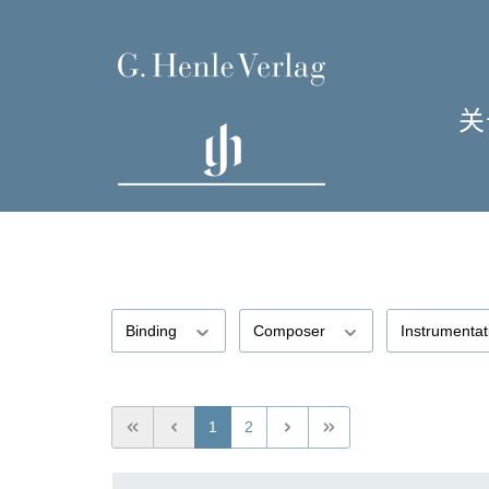
关
单
I
Binding
Composer
Instrumenta
H
1
2