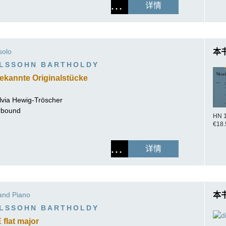
详情
solo
本
ELSSOHN BARTHOLDY
bekannte Originalstücke
lvia Hewig-Tröscher
erbound
HN 
€18.
详情
 and Piano
本
ELSSOHN BARTHOLDY
 flat major