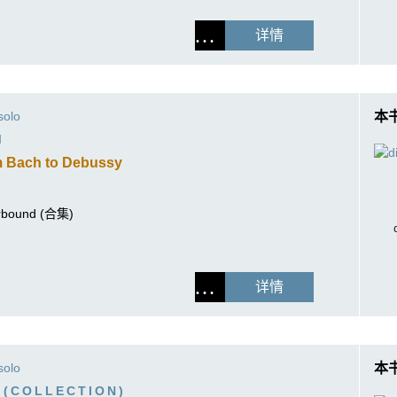
详情
solo
本
M
m Bach to Debussy
perbound (合集)
详情
solo
本
 (COLLECTION)