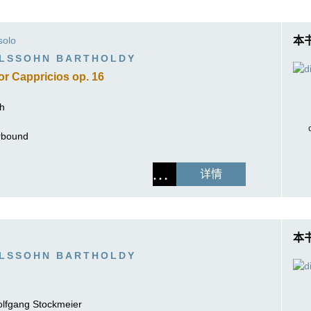
solo
本
ELSSOHN BARTHOLDY
or Cappricios op. 16
ch
erbound
详情
本
ELSSOHN BARTHOLDY
lfgang Stockmeier