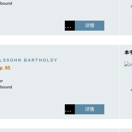
erbound
详情
本
ELSSOHN BARTHOLDY
p. 65
er
erbound
详情