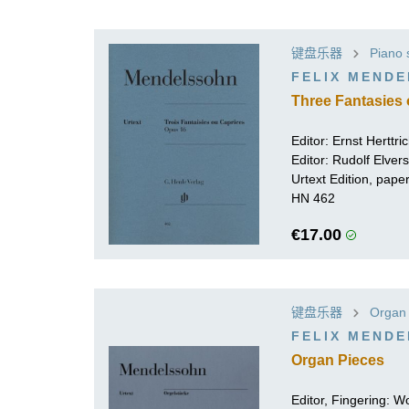
键盘乐器
Piano 
FELIX MEND
Three Fantasies 
Editor:
Ernst Herttri
Editor:
Rudolf Elvers
Urtext Edition, pap
HN 462
€17.00
键盘乐器
Organ
FELIX MEND
Organ Pieces
Editor, Fingering:
Wo