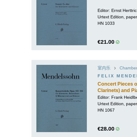
Editor:
Ernst Herttri
Urtext Edition, pap
HN 1033
€21.00
室内乐
Chamber 
FELIX MEND
Concert Pieces op
Clarinets) and P
Editor:
Frank Heidlb
Urtext Edition, pap
HN 1067
€28.00