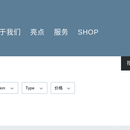
于我们
亮点
服务
SHOP
简介
簧管 2025
问题解答
COMPOSERS
什么是原作版
肖邦圆舞曲-发现于2024
信息资料
NSTRUMENTATION
音乐制版
拉威尔与朋友们 2025
简讯
PRODUCTS
亨乐图书馆APP
钢琴协奏曲
线下门店
君特·亨乐
勋伯格2024
师生乐谱推荐
tion
Type
价格
伙伴
谢尔盖·普罗科菲耶夫
亨乐活动与行程
贡献者
75周年庆典
亨乐博客
企业责任
ENLE4STRINGS
新闻
海顿钢琴奏鸣曲（仅英文）