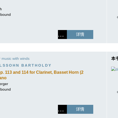
ch
erbound
详情
music with winds
本
ELSSOHN BARTHOLDY
. 113 and 114 for Clarinet, Basset Horn (2
iano
erger
erbound
详情