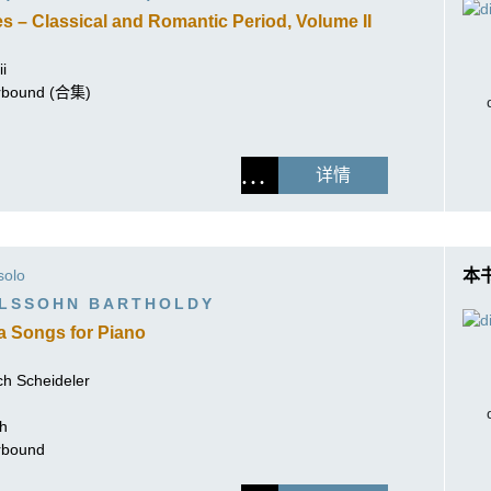
s – Classical and Romantic Period, Volume II
i
perbound (合集)
详情
solo
本
ELSSOHN BARTHOLDY
Venetian Gondola Songs for Piano
ich Scheideler
ch
erbound