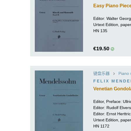
Easy Piano Piece
Editor: Walter Georgi
Urtext Edition, pa
HN 135
€19.50
键盘乐器
Piano 
FELIX MEND
Editor, Preface:
Ullr
Editor:
Rudolf Elvers
Editor:
Ernst Herttri
Urtext Edition, pap
HN 1172