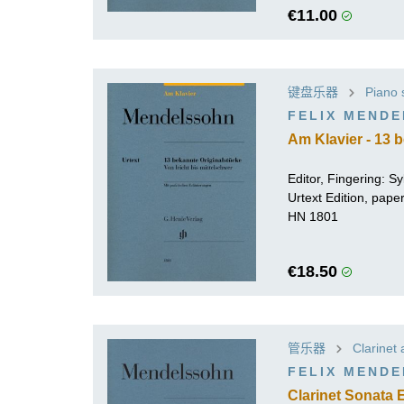
€11.00
键盘乐器
Piano 
FELIX MEND
Am Klavier - 13 
Editor, Fingering:
Sy
Urtext Edition, pap
HN 1801
€18.50
管乐器
Clarinet
FELIX MEND
Clarinet Sonata E