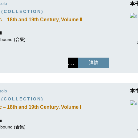
作曲家基辛
solo
本
理查·施特劳斯（仅英文）
 (COLLECTION)
 – 18th and 19th Century, Volume II
i
perbound (合集)
详情
solo
本
 (COLLECTION)
 – 18th and 19th Century, Volume I
i
perbound (合集)