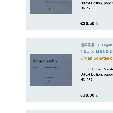
Urtext Edition, pap
HN 426
€36.50
键盘乐器
Organ
FELIX MEND
Organ Sonatas o
Editor:
Hubert Meist
Urtext Edition, pap
HN 237
€38.00