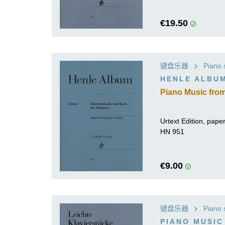
€19.50
键盘乐器
Piano 
HENLE ALBU
Piano Music fro
Urtext Edition, pa
HN 951
€9.00
键盘乐器
Piano 
PIANO MUSIC