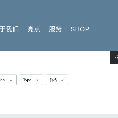
于我们
亮点
服务
SHOP
简介
簧管 2025
问题解答
COMPOSERS
什么是原作版
肖邦圆舞曲-发现于2024
信息资料
NSTRUMENTATION
音乐制版
拉威尔与朋友们 2025
简讯
PRODUCTS
亨乐图书馆APP
钢琴协奏曲
线下门店
君特·亨乐
勋伯格2024
师生乐谱推荐
tion
Type
价格
伙伴
谢尔盖·普罗科菲耶夫
亨乐活动与行程
贡献者
75周年庆典
亨乐博客
企业责任
ENLE4STRINGS
新闻
海顿钢琴奏鸣曲（仅英文）