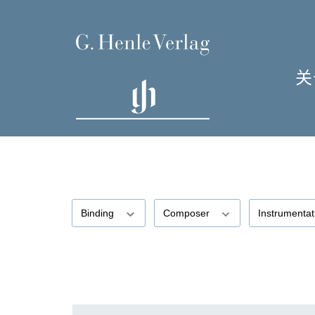
关
单
I
Binding
Composer
Instrumenta
H