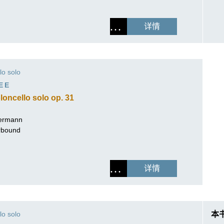
详情
lo solo
EE
loncello solo op. 31
ermann
erbound
详情
lo solo
本