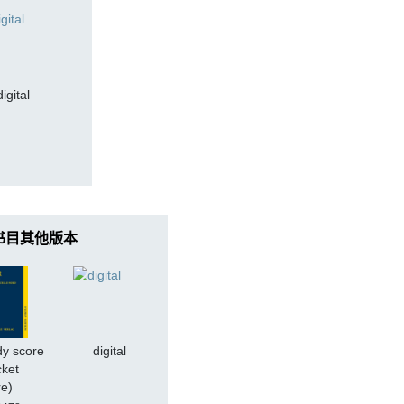
digital
书目其他版本
dy score
digital
cket
re)