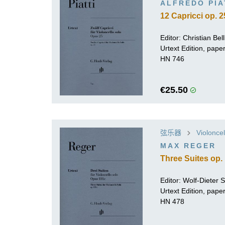
ALFREDO PIA
12 Capricci op. 2
Editor: Christian Bell
Urtext Edition, pap
HN 746
€25.50
弦乐器
Violoncel
MAX REGER
Three Suites op. 
Editor:
Wolf-Dieter Se
Urtext Edition, pap
HN 478