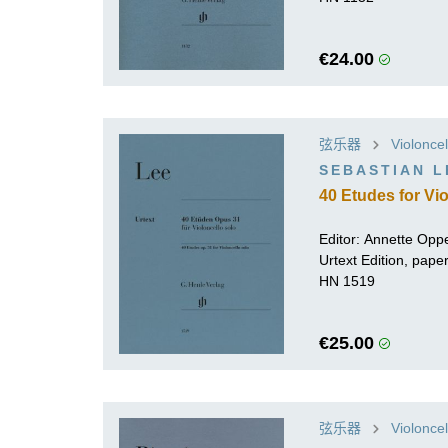
€24.00
弦乐器
Violoncel
SEBASTIAN L
40 Etudes for Vio
Editor:
Annette Opp
Urtext Edition, pap
HN 1519
€25.00
弦乐器
Violoncel