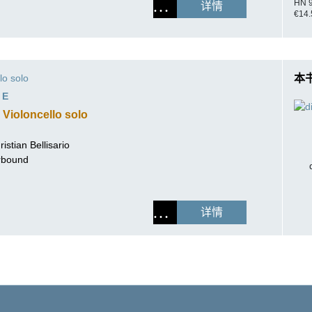
HN 
详情
€14.
lo solo
本
ŸE
 Violoncello solo
ristian Bellisario
erbound
详情