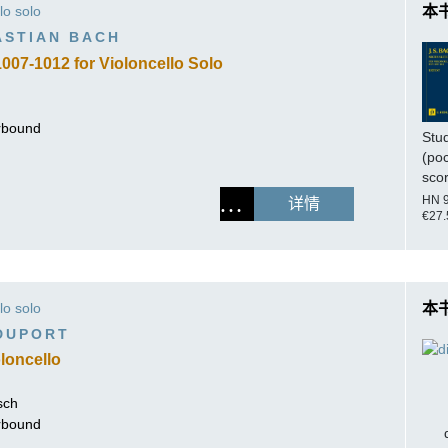
作曲家基辛
lo solo
本
理查·施特劳斯（仅英文）
ASTIAN BACH
007-1012 for Violoncello Solo
erbound
Stu
(po
sco
HN 
详情
€27.
lo solo
本
DUPORT
oloncello
sch
erbound