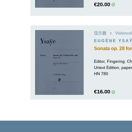
€20.00
弦乐器
Violoncel
EUGÈNE YSA
Sonata op. 28 for
Editor, Fingering: Ch
Urtext Edition, pap
HN 780
€16.00