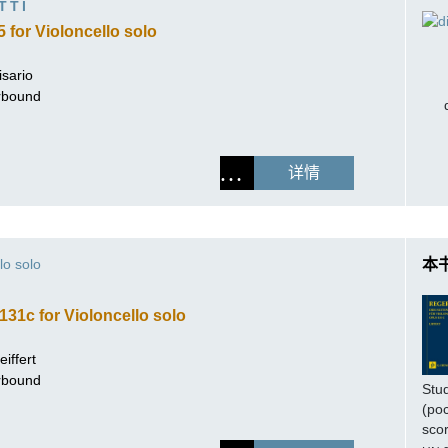
TTI
5 for Violoncello solo
isario
erbound
详情
lo solo
本
131c for Violoncello solo
iffert
erbound
Stu
(po
sco