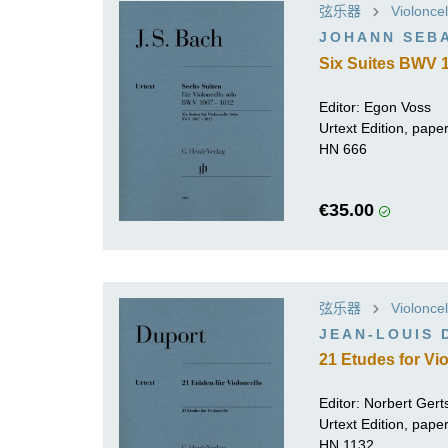
弦乐器
Violoncel
JOHANN SEB
Six Suites BWV 1
Editor: Egon Voss
Urtext Edition, pap
HN 666
€35.00
弦乐器
Violoncel
JEAN-LOUIS 
21 Etudes for Vi
Editor:
Norbert Gert
Urtext Edition, pap
HN 1132