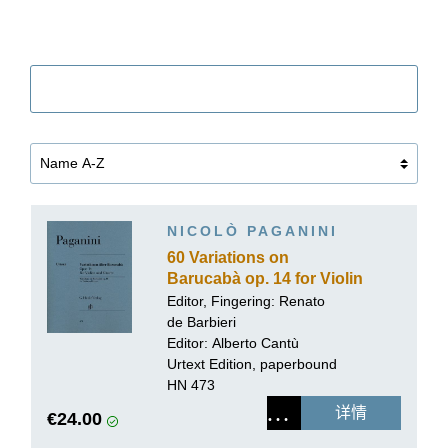
筛选
NICOLÒ PAGANINI
60 Variations on
Barucabà op. 14 for Violin
and Guitar
Editor, Fingering:
Renato
de Barbieri
Editor:
Alberto Cantù
Urtext Edition, paperbound
HN 473
详情
€24.00