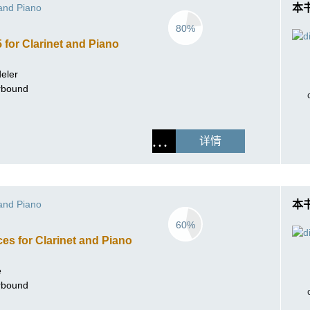
作曲家基辛
 and Piano
本
理查·施特劳斯（仅英文）
80%
 for Clarinet and Piano
deler
erbound
详情
 and Piano
本
60%
es for Clarinet and Piano
e
erbound