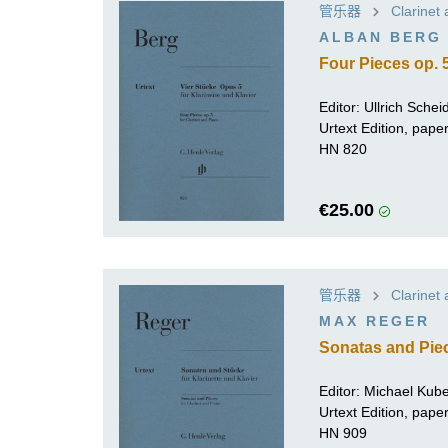
管乐器
Clarinet
ALBAN BERG
Four Pieces op. 5
Editor:
Ullrich Schei
Urtext Edition, pap
HN 820
€25.00
管乐器
Clarinet
MAX REGER
Sonatas and Piec
Editor:
Michael Kub
Urtext Edition, pap
HN 909