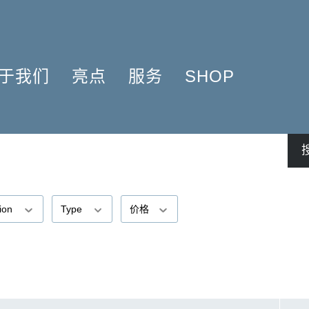
于我们
亮点
服务
SHOP
简介
簧管 2025
问题解答
COMPOSERS
什么是原作版
肖邦圆舞曲-发现于2024
信息资料
NSTRUMENTATION
音乐制版
拉威尔与朋友们 2025
简讯
PRODUCTS
亨乐图书馆APP
钢琴协奏曲
线下门店
君特·亨乐
勋伯格2024
师生乐谱推荐
tion
Type
价格
伙伴
谢尔盖·普罗科菲耶夫
亨乐活动与行程
贡献者
75周年庆典
亨乐博客
企业责任
ENLE4STRINGS
新闻
工作机会
海顿钢琴奏鸣曲（仅英文）