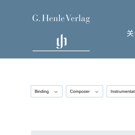
关
单
I
Binding
Composer
Instrumenta
H