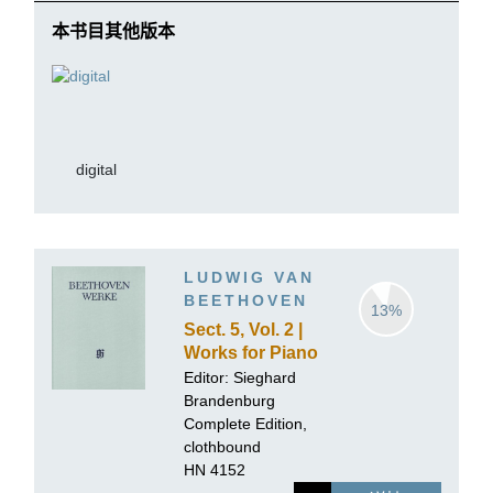
本书目其他版本
digital
LUDWIG VAN
BEETHOVEN
13%
Sect. 5, Vol. 2 |
Works for Piano
and Violin,
Editor:
Sieghard
Volume II
Brandenburg
Complete Edition,
clothbound
HN 4152