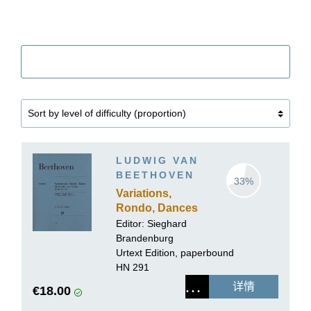
筛选
LUDWIG VAN
BEETHOVEN
33%
Variations,
Rondo, Dances
for Piano and
Editor:
Sieghard
Violin
Brandenburg
Urtext Edition, paperbound
HN 291
详情
€18.00