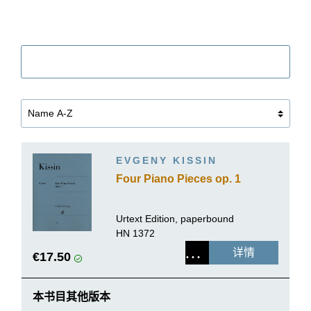
筛选
EVGENY KISSIN
Four Piano Pieces op. 1
Urtext Edition, paperbound
HN 1372
详情
€17.50
本书目其他版本