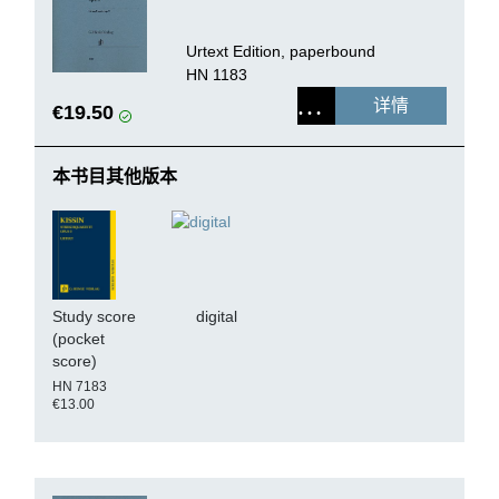
Urtext Edition, paperbound
HN 1183
详情
€19.50
本书目其他版本
Study score
digital
(pocket
score)
HN 7183
€13.00