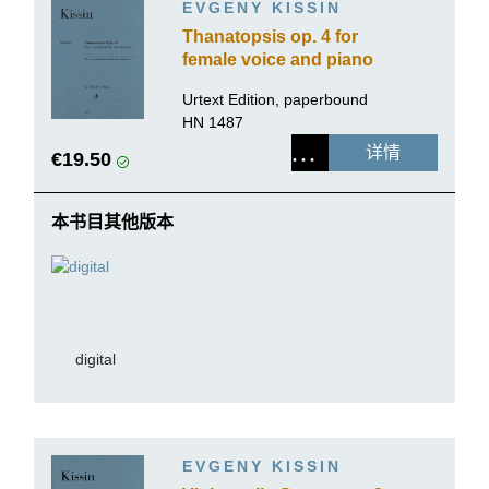
EVGENY KISSIN
Thanatopsis op. 4 for
female voice and piano
Urtext Edition, paperbound
HN 1487
详情
€19.50
本书目其他版本
digital
EVGENY KISSIN